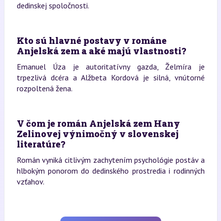
dedinskej spoločnosti.
Kto sú hlavné postavy v románe
Anjelská zem a aké majú vlastnosti?
Emanuel Úza je autoritatívny gazda, Želmíra je
trpezlivá dcéra a Alžbeta Kordová je silná, vnútorné
rozpoltená žena.
V čom je román Anjelská zem Hany
Zelinovej výnimočný v slovenskej
literatúre?
Román vyniká citlivým zachytením psychológie postáv a
hlbokým ponorom do dedinského prostredia i rodinných
vzťahov.