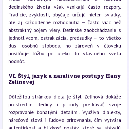
dedinského života však vznikajú často rozpory. 
Tradície, zvyklosti, obyčaje určujú nielen sviatky, 
ale aj každodenné rozhodnutia – často viac než 
abstraktný pojem viery. Detinské zaobchádzanie s 
jednotlivcom, ostrakizácia, predsudky – to všetko 
dusí osobnú slobodu, no zároveň v človeku 
posilňuje túžbu po úteku do vlastného sveta 
hodnôt.
VI. Štýl, jazyk a naratívne postupy Hany 
Zelinovej
Dôležitou stránkou diela je štýl. Zelinová dokáže 
prostredím dediny i prírody pretkávať svoje 
rozprávanie bohatými detailmi. Využíva dialekty, 
nárečové slová i ľudové prirovnania, čím vytvára 
autentickosť a blízkosť postáv, ktoré sa stávajú 