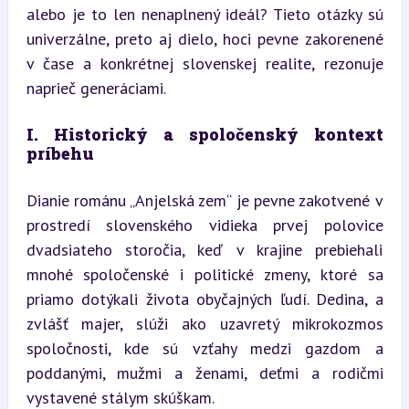
alebo je to len nenaplnený ideál? Tieto otázky sú 
univerzálne, preto aj dielo, hoci pevne zakorenené 
v čase a konkrétnej slovenskej realite, rezonuje 
naprieč generáciami.
I. Historický a spoločenský kontext 
príbehu
Dianie románu „Anjelská zem“ je pevne zakotvené v 
prostredí slovenského vidieka prvej polovice 
dvadsiateho storočia, keď v krajine prebiehali 
mnohé spoločenské i politické zmeny, ktoré sa 
priamo dotýkali života obyčajných ľudí. Dedina, a 
zvlášť majer, slúži ako uzavretý mikrokozmos 
spoločnosti, kde sú vzťahy medzi gazdom a 
poddanými, mužmi a ženami, deťmi a rodičmi 
vystavené stálym skúškam.