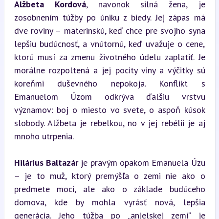
Alžbeta Kordová
, navonok silná žena, je 
zosobnením túžby po úniku z biedy. Jej zápas má 
dve roviny – materinskú, keď chce pre svojho syna 
lepšiu budúcnosť, a vnútornú, keď uvažuje o cene, 
ktorú musí za zmenu životného údelu zaplatiť. Je 
morálne rozpoltená a jej pocity viny a výčitky sú 
koreňmi duševného nepokoja. Konflikt s 
Emanuelom Úzom odkrýva ďalšiu vrstvu 
významov: boj o miesto vo svete, o aspoň kúsok 
slobody. Alžbeta je rebelkou, no v jej rebélii je aj 
mnoho utrpenia.
Hilárius Baltazár
 je pravým opakom Emanuela Úzu 
– je to muž, ktorý premýšľa o zemi nie ako o 
predmete moci, ale ako o základe budúceho 
domova, kde by mohla vyrásť nová, lepšia 
generácia. Jeho túžba po „anjelskej zemi“ je 