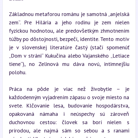
Základnou metaforou románu je samotná „anjelská 
zem“. Pre Hilária a jeho rodinu je zem nielen 
fyzickou hodnotou, ale predovšetkým zhmotnením 
túžby po dôstojnosti, bezpečí, identite. Tento motív 
je v slovenskej literatúre častý (stačí spomenúť 
„Dom v stráni“ Kukučína alebo Vajanského „Letiace 
tiene“), no Zelinová mu dáva novú, intimnejšiu 
polohu.
Práca na pôde je viac než živobytie – je 
každodenným vyjadrením zápasu o svoje miesto na 
svete. Klčovanie lesa, budovanie hospodárstva, 
opakovaná námaha i neúspechy sú zároveň 
duchovnou cestou: človek sa borí nielen s 
prírodou, ale najmä sám so sebou a s ranami 