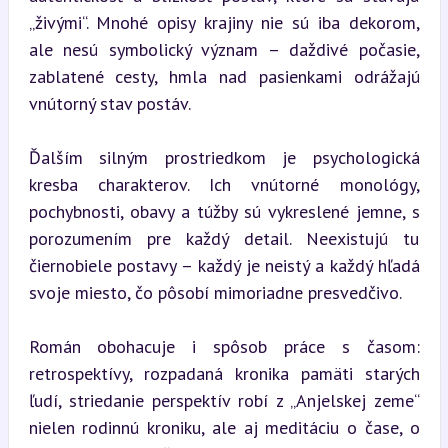
„živými“. Mnohé opisy krajiny nie sú iba dekorom, 
ale nesú symbolický význam – daždivé počasie, 
zablatené cesty, hmla nad pasienkami odrážajú 
vnútorný stav postáv.
Ďalším silným prostriedkom je psychologická 
kresba charakterov. Ich vnútorné monológy, 
pochybnosti, obavy a túžby sú vykreslené jemne, s 
porozumením pre každý detail. Neexistujú tu 
čiernobiele postavy – každý je neistý a každý hľadá 
svoje miesto, čo pôsobí mimoriadne presvedčivo.
Román obohacuje i spôsob práce s časom: 
retrospektívy, rozpadaná kronika pamäti starých 
ľudí, striedanie perspektív robí z „Anjelskej zeme“ 
nielen rodinnú kroniku, ale aj meditáciu o čase, o 