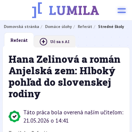
Domovská stránka
Domáce úlohy
Referát
Stredné školy
+
Referát
Uč sa s AI
Hana Zelinová a román
Anjelská zem: Hlboký
pohľad do slovenskej
rodiny
Táto práca bola overená naším učiteľom:
21.05.2026 o 14:41