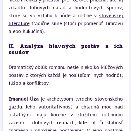
zrkadlo dobových nálad a hodnotových sporov, 
ktoré sú vo vzťahu k pôde a rodine v 
slovenskej 
literatúre
 tradične silné (stačí pripomenúť Timravu 
alebo Kukučína).
II. Analýza hlavných postáv a ich 
osudov
Dramatický oblúk románu nesie niekoľko kľúčových 
postáv, z ktorých každá je nositeľom iných hodnôt, 
túžob a konfliktov.
Emanuel Úza
 je archetypom tvrdého slovenského 
gazdu. Jeho autoritatívnosť a chladná moc nad 
ostatnými majú korene v zložitom rodinnom 
zázemí i dobových realiách, kde cit či slabosť 
znamenajú ohrozenie postavenia. V jeho postave 