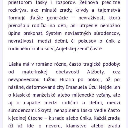
priestorom lásky i rozporov. Zelinová precízne 
rozkrýva, ako minulé zrady, krivdy a tajomstvá 
formujú ďalšie generácie – nevraživosť, ktorú 
prenášajú rodičia na deti, ani utrpenie nemožno 
úplne prekonať. Systém nevlastných súrodencov, 
nevraživosti medzi deťmi, či pokusov o únik z 
rodinného kruhu sú v „Anjelskej zemi“ časté.
Láska má v románe rôzne, často tragické podoby: 
od materinskej obetavosti Alžbety, cez 
nevypovedanú túžbu Hilária po pokoji, až po 
násilné, deformované city Emanuela Úzu. Nejde len 
o klasické manželské alebo milenecké vzťahy, ale 
aj o napätie medzi rodičmi a deťmi, medzi 
súrodencami. Skrytá, nenaplnená láska vedie často 
k jedinej úteche – k zrade alebo úniku. Každá zrada 
(či už ide o neveru, klamstvo alebo zradu 