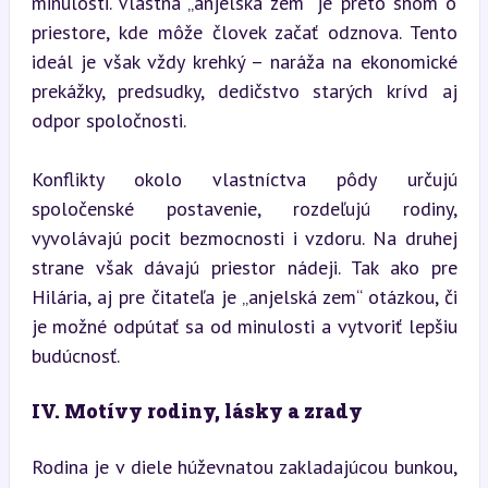
minulosti. Vlastná „anjelská zem“ je preto snom o 
priestore, kde môže človek začať odznova. Tento 
ideál je však vždy krehký – naráža na ekonomické 
prekážky, predsudky, dedičstvo starých krívd aj 
odpor spoločnosti.
Konflikty okolo vlastníctva pôdy určujú 
spoločenské postavenie, rozdeľujú rodiny, 
vyvolávajú pocit bezmocnosti i vzdoru. Na druhej 
strane však dávajú priestor nádeji. Tak ako pre 
Hilária, aj pre čitateľa je „anjelská zem“ otázkou, či 
je možné odpútať sa od minulosti a vytvoriť lepšiu 
budúcnosť.
IV. Motívy rodiny, lásky a zrady
Rodina je v diele húževnatou zakladajúcou bunkou, 