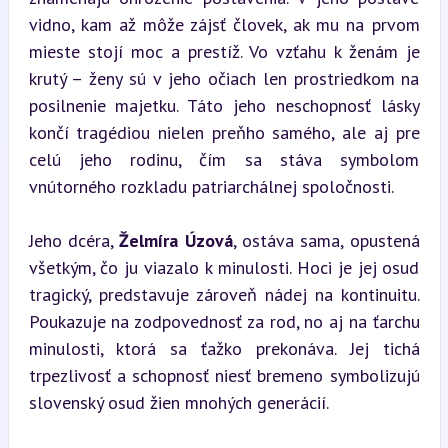
vidno, kam až môže zájsť človek, ak mu na prvom 
mieste stojí moc a prestíž. Vo vzťahu k ženám je 
krutý – ženy sú v jeho očiach len prostriedkom na 
posilnenie majetku. Táto jeho neschopnosť lásky 
končí tragédiou nielen preňho samého, ale aj pre 
celú jeho rodinu, čím sa stáva symbolom 
vnútorného rozkladu patriarchálnej spoločnosti.
Jeho dcéra, 
Želmíra Úzová
, ostáva sama, opustená 
všetkým, čo ju viazalo k minulosti. Hoci je jej osud 
tragický, predstavuje zároveň nádej na kontinuitu. 
Poukazuje na zodpovednosť za rod, no aj na ťarchu 
minulosti, ktorá sa ťažko prekonáva. Jej tichá 
trpezlivosť a schopnosť niesť bremeno symbolizujú 
slovenský osud žien mnohých generácií.