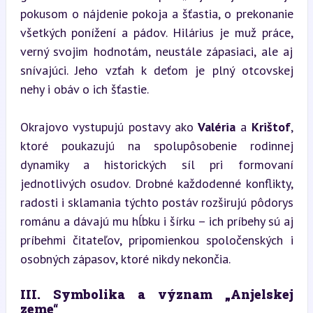
pokusom o nájdenie pokoja a šťastia, o prekonanie 
všetkých ponížení a pádov. Hilárius je muž práce, 
verný svojim hodnotám, neustále zápasiaci, ale aj 
snívajúci. Jeho vzťah k deťom je plný otcovskej 
nehy i obáv o ich šťastie.
Okrajovo vystupujú postavy ako 
Valéria
 a 
Krištof
, 
ktoré poukazujú na spolupôsobenie rodinnej 
dynamiky a historických síl pri formovaní 
jednotlivých osudov. Drobné každodenné konflikty, 
radosti i sklamania týchto postáv rozširujú pôdorys 
románu a dávajú mu hĺbku i šírku – ich príbehy sú aj 
príbehmi čitateľov, pripomienkou spoločenských i 
osobných zápasov, ktoré nikdy nekončia.
III. Symbolika a význam „Anjelskej 
zeme“