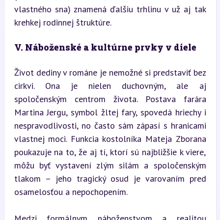
vlastného sna) znamená ďalšiu trhlinu v už aj tak 
krehkej rodinnej štruktúre.
V. Náboženské a kultúrne prvky v diele
Život dediny v románe je nemožné si predstaviť bez 
cirkvi. Ona je nielen duchovným, ale aj 
spoločenským centrom života. Postava farára 
Martina Jergu, symbol žltej fary, spovedá hriechy i 
nespravodlivosti, no často sám zápasí s hranicami 
vlastnej moci. Funkcia kostolníka Mateja Zborana 
poukazuje na to, že aj tí, ktorí sú najbližšie k viere, 
môžu byť vystavení zlým silám a spoločenským 
tlakom – jeho tragický osud je varovaním pred 
osamelosťou a nepochopením.
Medzi formálnym náboženstvom a realitou 