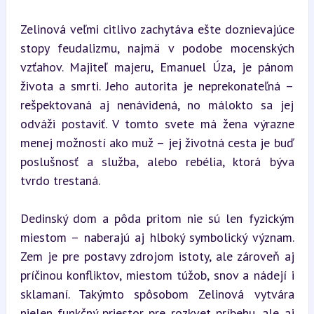
Zelinová veľmi citlivo zachytáva ešte doznievajúce 
stopy feudalizmu, najmä v podobe mocenských 
vzťahov. Majiteľ majeru, Emanuel Úza, je pánom 
života a smrti. Jeho autorita je neprekonateľná – 
rešpektovaná aj nenávidená, no málokto sa jej 
odváži postaviť. V tomto svete má žena výrazne 
menej možností ako muž – jej životná cesta je buď 
poslušnosť a služba, alebo rebélia, ktorá býva 
tvrdo trestaná.
Dedinský dom a pôda pritom nie sú len fyzickým 
miestom – naberajú aj hlboký symbolický význam. 
Zem je pre postavy zdrojom istoty, ale zároveň aj 
príčinou konfliktov, miestom túžob, snov a nádejí i 
sklamaní. Takýmto spôsobom Zelinová vytvára 
nielen funkčný priestor pre rozkvet príbehu, ale aj 