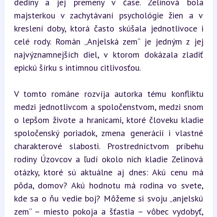
dediny a jej premeny v čase. Zelinová bola 
majsterkou v zachytávaní psychológie žien a v 
kreslení doby, ktorá často skúšala jednotlivoce i 
celé rody. Román „Anjelská zem“ je jedným z jej 
najvýznamnejších diel, v ktorom dokázala zladiť 
epickú šírku s intímnou citlivosťou.
V tomto románe rozvíja autorka tému konfliktu 
medzi jednotlivcom a spoločenstvom, medzi snom 
o lepšom živote a hranicami, ktoré človeku kladie 
spoločenský poriadok, zmena generácií i vlastné 
charakterové slabosti. Prostredníctvom príbehu 
rodiny Úzovcov a ľudí okolo nich kladie Zelinová 
otázky, ktoré sú aktuálne aj dnes: Akú cenu má 
pôda, domov? Akú hodnotu má rodina vo svete, 
kde sa o ňu vedie boj? Môžeme si svoju „anjelskú 
zem“ – miesto pokoja a šťastia – vôbec vydobyť, 