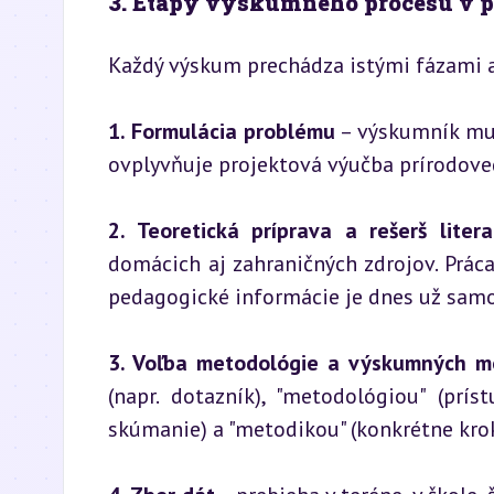
3. Etapy výskumného procesu v 
Každý výskum prechádza istými fázami a
1. Formulácia problému
 – výskumník mus
ovplyvňuje projektová výučba prírodove
2. Teoretická príprava a rešerš litera
domácich aj zahraničných zdrojov. Prác
pedagogické informácie je dnes už sam
3. Voľba metodológie a výskumných m
(napr. dotazník), "metodológiou" (príst
skúmanie) a "metodikou" (konkrétne krok