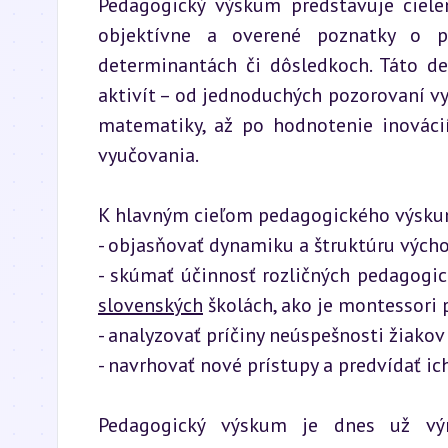
Pedagogický výskum predstavuje cielen
objektívne a overené poznatky o pro
determinantách či dôsledkoch. Táto def
aktivít – od jednoduchých pozorovaní vyu
matematiky, až po hodnotenie inovácií
vyučovania.
K hlavným cieľom pedagogického výskumu
- objasňovať dynamiku a štruktúru výcho
- skúmať účinnosť rozličných pedagogic
slovenských
 školách, ako je montessori 
- analyzovať príčiny neúspešnosti žiakov 
- navrhovať nové prístupy a predvídať ic
Pedagogický výskum je dnes už výraz