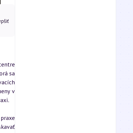
pšiť
entre 
rá sa 
acích 
eny v 
axi.
praxe 
kavať 