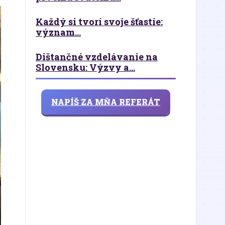
Každý si tvorí svoje šťastie:
význam...
Dištančné vzdelávanie na
Slovensku: Výzvy a...
NAPÍŠ ZA MŇA REFERÁT