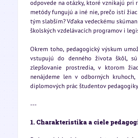
odpovede na otázky, ktoré vznikajú pri r
metódy fungujú a iné nie, prečo istí žia
tým slabším? Vďaka vedeckému skúmaniu
školských vzdelávacích programov i legis
Okrem toho, pedagogický výskum umožňu
vstupujú do denného života škôl, sú
zlepšovanie prostredia, v ktorom ži
nenájdeme len v odborných kruhoch, a
diplomových prác študentov pedagogiky
---
1. Charakteristika a ciele pedag