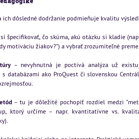
pedagogike
 ich dôsledné dodržanie podmieňuje kvalitu výsled
í špecifikovať, čo skúma, akú otázku si kladie (napr.
dy motiváciu žiakov?") a vybrať zrozumiteľné preme
túry
 – nevyhnutná je poctivá analýza už existuj
a s databázami ako ProQuest či slovenskou Centrál
ozrejmosťou.
etód
 – tu je dôležité pochopiť rozdiel medzi "met
up, ktorý určíme – napr. kvantitatívne vs. kvalita
y).