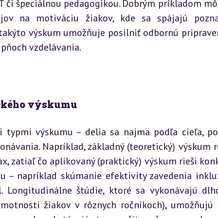
IT či špeciálnou pedagogikou. Dobrým príkladom môž
jov na motiváciu žiakov, kde sa spájajú pozna
 takýto výskum umožňuje posilniť odbornú pripraven
pňoch vzdelávania.
gického výskumu
 typmi výskumu – delia sa najmä podľa cieľa, pou
návania. Napríklad, základný (teoretický) výskum ro
 zatiaľ čo aplikovaný (praktický) výskum rieši konk
 – napríklad skúmanie efektivity zavedenia inkluz
. Longitudinálne štúdie, ktoré sa vykonávajú dlh
ramotnosti žiakov v rôznych ročníkoch), umožňujú l