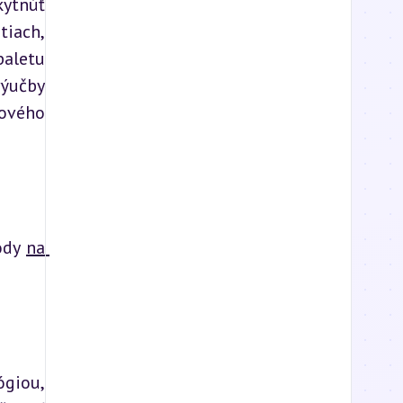
ytnúť 
iach, 
aletu 
ýučby 
ového 
ódy 
na 
giou, 