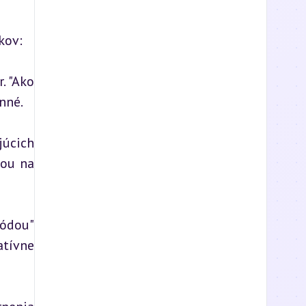
kov:
 "Ako 
nné.
úcich 
ou na 
ódou" 
tívne 