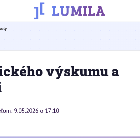
koly
gického výskumu a
i
eľom: 9.05.2026 o 17:10