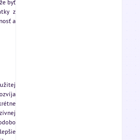
e byť 
tky z 
osť a 
žitej 
zvíja 
rétne 
ívnej 
odobo 
epšie 