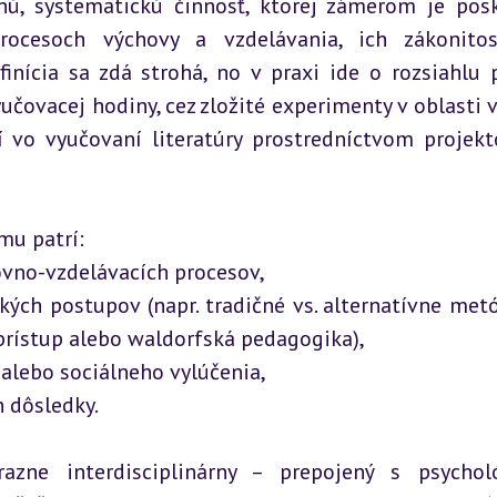
ú, systematickú činnosť, ktorej zámerom je posk
cesoch výchovy a vzdelávania, ich zákonitost
inícia sa zdá strohá, no v praxi ide o rozsiahlu p
čovacej hodiny, cez zložité experimenty v oblasti v
 vo vyučovaní literatúry prostredníctvom projekt
 patrí:  

vno-vzdelávacích procesov,  

kých postupov (napr. tradičné vs. alternatívne met
prístup alebo waldorfská pedagogika),  

alebo sociálneho vylúčenia,  

h dôsledky.
ne interdisciplinárny – prepojený s psycholó