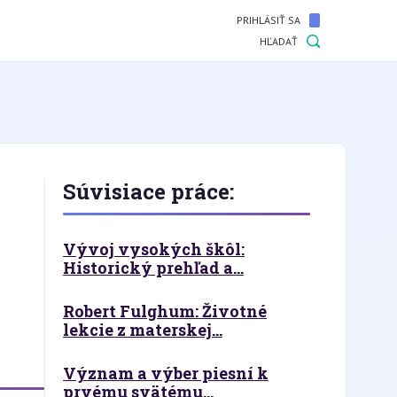
PRIHLÁSIŤ SA
HĽADAŤ
Súvisiace práce:
Vývoj vysokých škôl:
Historický prehľad a...
Robert Fulghum: Životné
lekcie z materskej...
Význam a výber piesní k
prvému svätému...