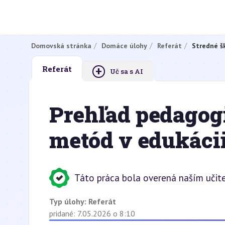
Domovská stránka
Domáce úlohy
Referát
Stredné š
+
Referát
Uč sa s AI
Prehľad pedago
metód v edukáci
Táto práca bola overená naším učit
Typ úlohy:
Referát
pridané: 7.05.2026 o 8:10