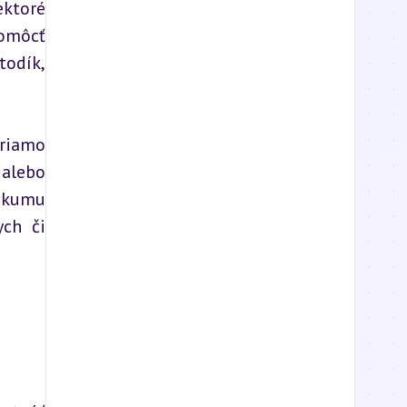
ktoré 
omôcť 
odík, 
riamo 
alebo 
skumu 
ch či 