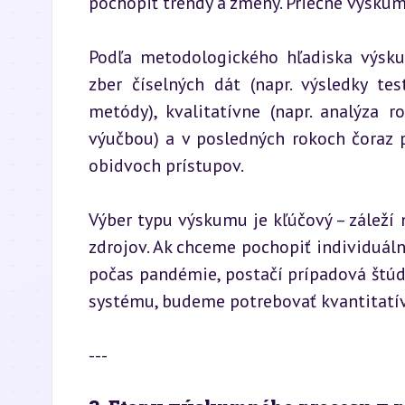
pochopiť trendy a zmeny. Priečne výsku
Podľa metodologického hľadiska výskum
zber číselných dát (napr. výsledky te
metódy), kvalitatívne (napr. analýza 
výučbou) a v posledných rokoch čoraz 
obidvoch prístupov.
Výber typu výskumu je kľúčový – záleží
zdrojov. Ak chceme pochopiť individuál
počas pandémie, postačí prípadová štúd
systému, budeme potrebovať kvantitatí
---