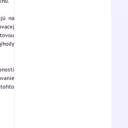
ihu.
jú na 
vacej 
tovou 
ýhody 
nosti 
vanie 
tohto 