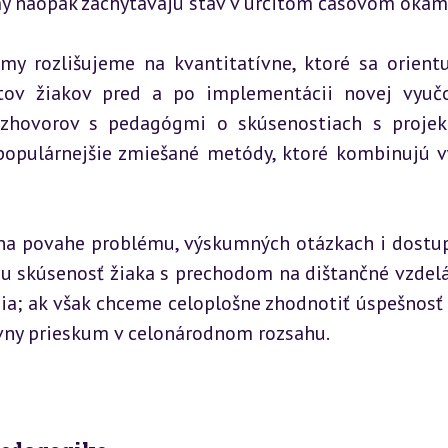
my naopak zachytávajú stav v určitom časovom okam
y rozlišujeme na kvantitatívne, ktoré sa orientu
stov žiakov pred a po implementácii novej vyučo
rozhovorov s pedagógmi o skúsenostiach s projek
populárnejšie zmiešané metódy, ktoré kombinujú v
 na povahe problému, výskumných otázkach i dostup
nu skúsenosť žiaka s prechodom na dištančné vzdelá
ia; ak však chceme celoplošne zhodnotiť úspešnosť 
vny prieskum v celonárodnom rozsahu.