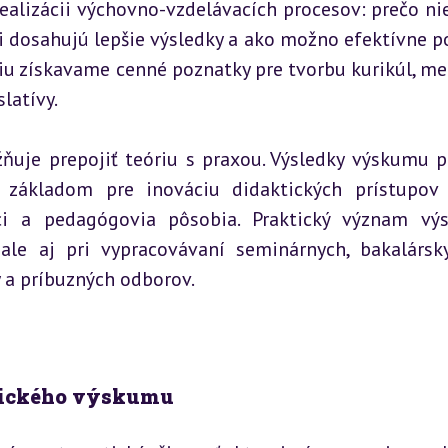
ealizácii výchovno-vzdelávacích procesov: prečo nie
ci dosahujú lepšie výsledky a ako možno efektívne p
 získavame cenné poznatky pre tvorbu kurikúl, met
latívy.
je prepojiť teóriu s praxou. Výsledky výskumu p
 základom pre inováciu didaktických prístupov 
aci a pedagógovia pôsobia. Praktický význam vý
le aj pri vypracovávaní seminárnych, bakalársky
 a príbuzných odborov.
ogického výskumu