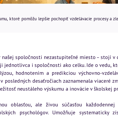
mu, ktoré pomôžu lepšie pochopiť vzdelávacie procesy a zle
našej spoločnosti nezastupiteľné miesto – stojí v c
 jednotlivca i spoločnosti ako celku. Ide o vedu, kto
lýzou, hodnotením a predikciou výchovno-vzdeláv
 v posledných desaťročiach zaznamenala viaceré zm
ežitosť neustáleho výskumu a inovácie v školskej pr
ou oblasťou, ale živou súčasťou každodennej 
lských psychológov. Umožňuje systematicky zís