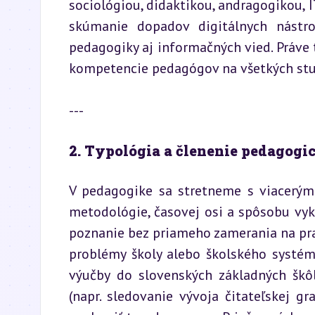
sociológiou, didaktikou, andragogikou, 
skúmanie dopadov digitálnych nástro
pedagogiky aj informačných vied. Práve
kompetencie pedagógov na všetkých stu
---
2. Typológia a členenie pedago
V pedagogike sa stretneme s viacerými
metodológie, časovej osi a spôsobu vyko
poznanie bez priameho zamerania na prax,
problémy školy alebo školského systému
výučby do slovenských základných škôl
(napr. sledovanie vývoja čitateľskej g