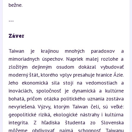
bežne.
---
Záver
Taiwan je krajinou mnohých paradoxov a 
mimoriadnych úspechov. Napriek malej rozlohe a 
zložitým dejinným osudom dokázal vybudovať 
moderný štát, ktorého vplyv presahuje hranice Ázie. 
Jeho ekonomická sila stojí na vedomostiach a 
inováciách, spoločnosť je dynamická a kultúrne 
bohatá, pričom otázka politického uznania zostáva 
nevyriešená. Výzvy, ktorým Taiwan čelí, sú veľké: 
geopolitické riziká, ekologické nástrahy i kultúrna 
integrita. Z hľadiska študenta zo Slovenska 
môžeme obdivovať najmä schopnosť Taiwanu 