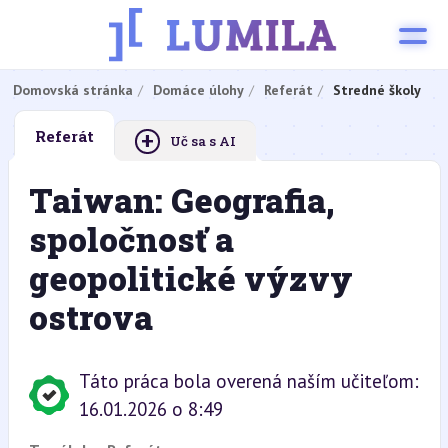
Domovská stránka
Domáce úlohy
Referát
Stredné školy
+
Referát
Uč sa s AI
Taiwan: Geografia,
spoločnosť a
geopolitické výzvy
ostrova
Táto práca bola overená naším učiteľom:
16.01.2026 o 8:49