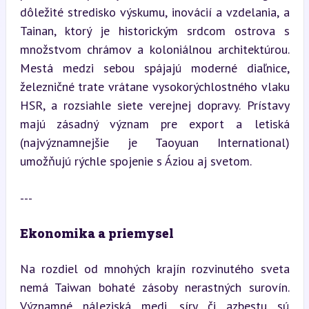
dôležité stredisko výskumu, inovácií a vzdelania, a 
Tainan, ktorý je historickým srdcom ostrova s 
množstvom chrámov a koloniálnou architektúrou. 
Mestá medzi sebou spájajú moderné diaľnice, 
železničné trate vrátane vysokorýchlostného vlaku 
HSR, a rozsiahle siete verejnej dopravy. Prístavy 
majú zásadný význam pre export a letiská 
(najvýznamnejšie je Taoyuan International) 
umožňujú rýchle spojenie s Áziou aj svetom.
---
Ekonomika a priemysel
Na rozdiel od mnohých krajín rozvinutého sveta 
nemá Taiwan bohaté zásoby nerastných surovín. 
Významné náleziská medi, síry či azbestu sú 