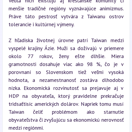
Vedľa nich existujú aj kresťanské komunity či 
menšie tradičné regióny vyznávajúce animizmus. 
Práve táto pestrosť vytvára z Taiwanu ostrov 
tolerancie i kultúrnej výmeny.
Z hľadiska životnej úrovne patrí Taiwan medzi 
vyspelé krajiny Ázie. Muži sa dožívajú v priemere 
okolo 77 rokov, ženy ešte dlhšie. Miera 
gramotnosti dosahuje viac ako 98 %, čo je v 
porovnaní so Slovenskom tiež veľmi vysoká 
hodnota, a nezamestnanosť zostáva dlhodobo 
nízka. Ekonomická rozvinutosť sa prejavuje aj v 
HDP na obyvateľa, ktorý pravidelne prekračuje 
tridsaťtisíc amerických dolárov. Napriek tomu musí 
Taiwan čeliť problémom ako starnutie 
obyvateľstva či zvyšujúcu sa ekonomickú nerovnosť 
medzi regiónmi.