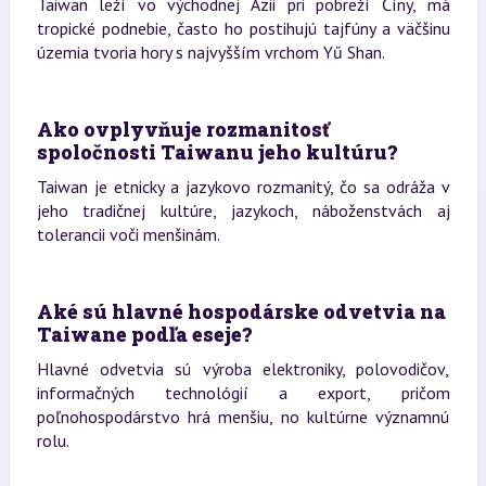
Taiwan leží vo východnej Ázii pri pobreží Číny, má
tropické podnebie, často ho postihujú tajfúny a väčšinu
územia tvoria hory s najvyšším vrchom Yű Shan.
Ako ovplyvňuje rozmanitosť
spoločnosti Taiwanu jeho kultúru?
Taiwan je etnicky a jazykovo rozmanitý, čo sa odráža v
jeho tradičnej kultúre, jazykoch, náboženstvách aj
tolerancii voči menšinám.
Aké sú hlavné hospodárske odvetvia na
Taiwane podľa eseje?
Hlavné odvetvia sú výroba elektroniky, polovodičov,
informačných technológií a export, pričom
poľnohospodárstvo hrá menšiu, no kultúrne významnú
rolu.