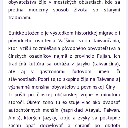
obyvateľstva žije v mestských oblastiach, kde sa 
prelína moderný spôsob života so starými 
tradíciami.
Etnické zloženie je výsledkom historickej migrácie i 
pôvodného osídlenia. Väčšinu tvoria Taiwančania, 
ktorí vzišli zo zmiešania pôvodného obyvateľstva a 
čínskych osadníkov najmä z provincie Fujian. Ich 
tradičná kultúra sa odráža v jazyku (taiwančina), 
ale aj v gastronómii, ľudovom umení či 
slávnostiach. Popri tejto skupine žije na Taiwane aj 
významná menšina obyvateľov z pevninskej Číny – 
tí prišli po čínskej občianskej vojne v minulom 
storočí. Okrem toho tu existuje viac ako dvadsať 
autochtónnych menšín (napríklad Atayal, Paiwan, 
Amis), ktorých jazyky, kroje a zvyky sa postupne 
začali opäť docieľovať a chrániť po období 