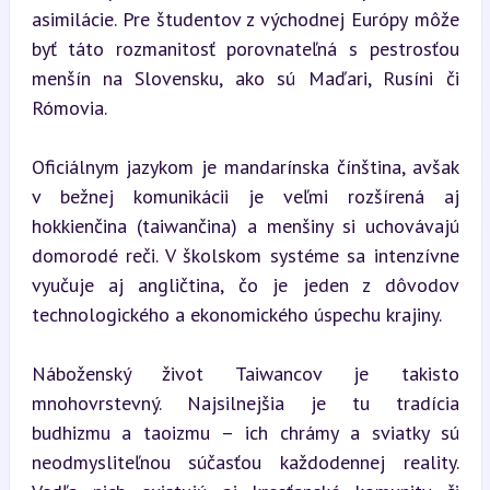
asimilácie. Pre študentov z východnej Európy môže 
byť táto rozmanitosť porovnateľná s pestrosťou 
menšín na Slovensku, ako sú Maďari, Rusíni či 
Rómovia.
Oficiálnym jazykom je mandarínska čínština, avšak 
v bežnej komunikácii je veľmi rozšírená aj 
hokkienčina (taiwančina) a menšiny si uchovávajú 
domorodé reči. V školskom systéme sa intenzívne 
vyučuje aj angličtina, čo je jeden z dôvodov 
technologického a ekonomického úspechu krajiny.
Náboženský život Taiwancov je takisto 
mnohovrstevný. Najsilnejšia je tu tradícia 
budhizmu a taoizmu – ich chrámy a sviatky sú 
neodmysliteľnou súčasťou každodennej reality. 