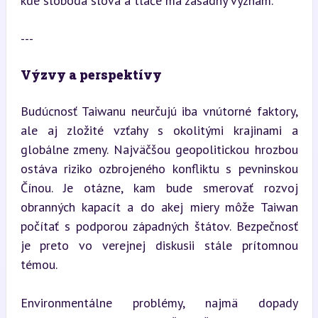
kde sloboda slova a tlače má zásadný význam.
---
Výzvy a perspektívy
Budúcnosť Taiwanu neurčujú iba vnútorné faktory, 
ale aj zložité vzťahy s okolitými krajinami a 
globálne zmeny. Najväčšou geopolitickou hrozbou 
ostáva riziko ozbrojeného konfliktu s pevninskou 
Čínou. Je otázne, kam bude smerovať rozvoj 
obranných kapacít a do akej miery môže Taiwan 
počítať s podporou západných štátov. Bezpečnosť 
je preto vo verejnej diskusii stále prítomnou 
témou.
Environmentálne problémy, najmä dopady 