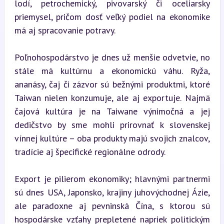
lodí, petrochemický, pivovarský či oceliarsky 
priemysel, pričom dosť veľký podiel na ekonomike 
má aj spracovanie potravy.
Poľnohospodárstvo je dnes už menšie odvetvie, no 
stále má kultúrnu a ekonomickú váhu. Ryža, 
ananásy, čaj či zázvor sú bežnými produktmi, ktoré 
Taiwan nielen konzumuje, ale aj exportuje. Najmä 
čajová kultúra je na Taiwane výnimočná a jej 
dedičstvo by sme mohli prirovnať k slovenskej 
vínnej kultúre – oba produkty majú svojich znalcov, 
tradície aj špecifické regionálne odrody.
Export je pilierom ekonomiky; hlavnými partnermi 
sú dnes USA, Japonsko, krajiny juhovýchodnej Ázie, 
ale paradoxne aj pevninská Čína, s ktorou sú 
hospodárske vzťahy prepletené napriek politickým 