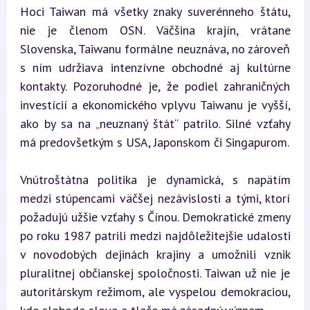
Hoci Taiwan má všetky znaky suverénneho štátu, 
nie je členom OSN. Väčšina krajín, vrátane 
Slovenska, Taiwanu formálne neuznáva, no zároveň 
s ním udržiava intenzívne obchodné aj kultúrne 
kontakty. Pozoruhodné je, že podiel zahraničných 
investícií a ekonomického vplyvu Taiwanu je vyšší, 
ako by sa na „neuznaný štát“ patrilo. Silné vzťahy 
má predovšetkým s USA, Japonskom či Singapurom.
Vnútroštátna politika je dynamická, s napätím 
medzi stúpencami väčšej nezávislosti a tými, ktorí 
požadujú užšie vzťahy s Čínou. Demokratické zmeny 
po roku 1987 patrili medzi najdôležitejšie udalosti 
v novodobých dejinách krajiny a umožnili vznik 
pluralitnej občianskej spoločnosti. Taiwan už nie je 
autoritárskym režimom, ale vyspelou demokraciou, 