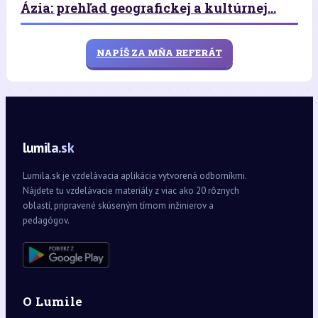
Ázia: prehľad geografickej a kultúrnej...
NAPÍŠ ZA MŇA REFERÁT
lumila.sk
Lumila.sk je vzdelávacia aplikácia vytvorená odborníkmi.
Nájdete tu vzdelávacie materiály z viac ako 20 rôznych
oblastí, pripravené skúseným tímom inžinierov a
pedagógov.
O Lumile