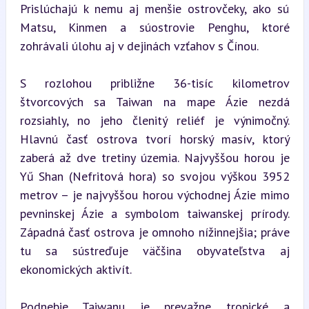
Prislúchajú k nemu aj menšie ostrovčeky, ako sú 
Matsu, Kinmen a súostrovie Penghu, ktoré 
zohrávali úlohu aj v dejinách vzťahov s Čínou.
S rozlohou približne 36-tisíc kilometrov 
štvorcových sa Taiwan na mape Ázie nezdá 
rozsiahly, no jeho členitý reliéf je výnimočný. 
Hlavnú časť ostrova tvorí horský masív, ktorý 
zaberá až dve tretiny územia. Najvyššou horou je 
Yű Shan (Nefritová hora) so svojou výškou 3952 
metrov – je najvyššou horou východnej Ázie mimo 
pevninskej Ázie a symbolom taiwanskej prírody. 
Západná časť ostrova je omnoho nížinnejšia; práve 
tu sa sústreďuje väčšina obyvateľstva aj 
ekonomických aktivít.
Podnebie Taiwanu je prevažne tropické a 