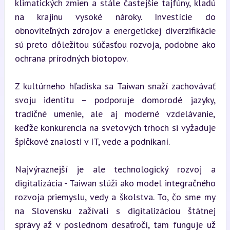
klimatických zmien a stále častejšie tajfúny, kladú 
na krajinu vysoké nároky. Investície do 
obnoviteľných zdrojov a energetickej diverzifikácie 
sú preto dôležitou súčasťou rozvoja, podobne ako 
ochrana prírodných biotopov.
Z kultúrneho hľadiska sa Taiwan snaží zachovávať 
svoju identitu – podporuje domorodé jazyky, 
tradičné umenie, ale aj moderné vzdelávanie, 
keďže konkurencia na svetových trhoch si vyžaduje 
špičkové znalosti v IT, vede a podnikaní.
Najvýraznejší je ale technologický rozvoj a 
digitalizácia - Taiwan slúži ako model integračného 
rozvoja priemyslu, vedy a školstva. To, čo sme my 
na Slovensku zažívali s digitalizáciou štátnej 
správy až v poslednom desaťročí, tam funguje už 