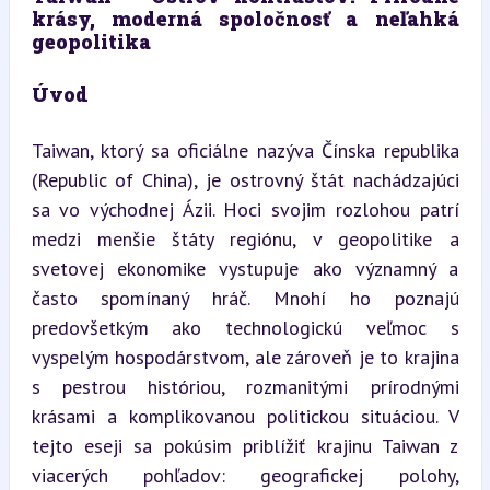
krásy, moderná spoločnosť a neľahká 
geopolitika
Úvod
Taiwan, ktorý sa oficiálne nazýva Čínska republika 
(Republic of China), je ostrovný štát nachádzajúci 
sa vo východnej Ázii. Hoci svojim rozlohou patrí 
medzi menšie štáty regiónu, v geopolitike a 
svetovej ekonomike vystupuje ako významný a 
často spomínaný hráč. Mnohí ho poznajú 
predovšetkým ako technologickú veľmoc s 
vyspelým hospodárstvom, ale zároveň je to krajina 
s pestrou históriou, rozmanitými prírodnými 
krásami a komplikovanou politickou situáciou. V 
tejto eseji sa pokúsim priblížiť krajinu Taiwan z 
viacerých pohľadov: geografickej polohy, 