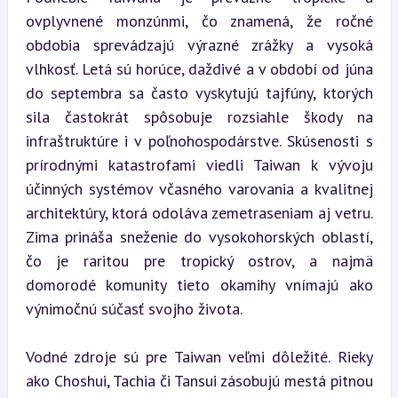
ovplyvnené monzúnmi, čo znamená, že ročné 
obdobia sprevádzajú výrazné zrážky a vysoká 
vlhkosť. Letá sú horúce, daždivé a v období od júna 
do septembra sa často vyskytujú tajfúny, ktorých 
sila častokrát spôsobuje rozsiahle škody na 
infraštruktúre i v poľnohospodárstve. Skúsenosti s 
prírodnými katastrofami viedli Taiwan k vývoju 
účinných systémov včasného varovania a kvalitnej 
architektúry, ktorá odoláva zemetraseniam aj vetru. 
Zima prináša sneženie do vysokohorských oblastí, 
čo je raritou pre tropický ostrov, a najmä 
domorodé komunity tieto okamihy vnímajú ako 
výnimočnú súčasť svojho života.
Vodné zdroje sú pre Taiwan veľmi dôležité. Rieky 
ako Choshui, Tachia či Tansui zásobujú mestá pitnou 