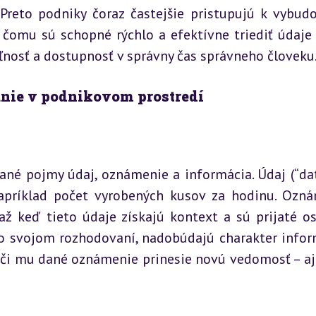
 Preto podniky čoraz častejšie pristupujú k vybudo
 čomu sú schopné rýchlo a efektívne triediť údaje 
eľnosť a dostupnosť v správny čas správneho človeku
manie v podnikovom prostredí
né pojmy údaj, oznámenie a informácia. Údaj (“data
apríklad počet vyrobených kusov za hodinu. Ozná
ž keď tieto údaje získajú kontext a sú prijaté os
o svojom rozhodovaní, nadobúdajú charakter inform
 či mu dané oznámenie prinesie novú vedomosť – aj 