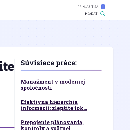
PRIHLÁSIŤ SA
HĽADAŤ
ite
Súvisiace práce:
Manažment v modernej
spoločnosti
Efektívna hierarchia
informácií: zlepšite tok...
Prepojenie plánovania,
kontroly a spätnej...