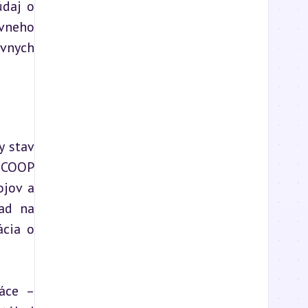
daj o 
vneho 
vnych 
 stav 
 COOP 
jov a 
ad na 
cia o 
áce – 