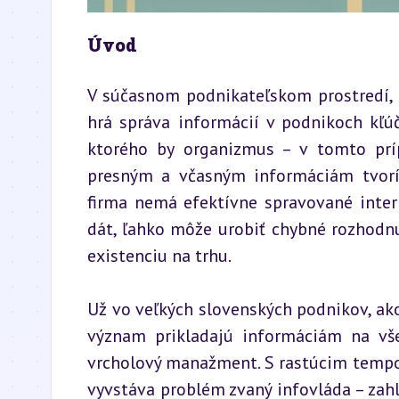
Úvod
V súčasnom podnikateľskom prostredí, kt
hrá správa informácií v podnikoch kľú
ktorého by organizmus – v tomto príp
presným a včasným informáciám tvorí
firma nemá efektívne spravované intern
dát, ľahko môže urobiť chybné rozhodnut
existenciu na trhu.
Už vo veľkých slovenských podnikov, ako
význam prikladajú informáciám na vše
vrcholový manažment. S rastúcim temp
vyvstáva problém zvaný infovláda – zah