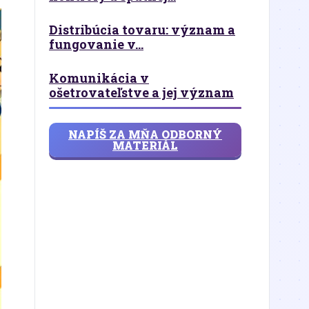
Distribúcia tovaru: význam a
fungovanie v...
Komunikácia v
ošetrovateľstve a jej význam
NAPÍŠ ZA MŇA ODBORNÝ
MATERIÁL