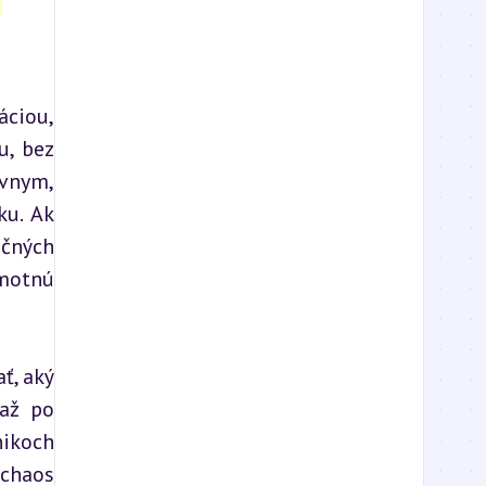
ciou, 
, bez 
vnym, 
u. Ak 
čných 
motnú 
, aký 
až po 
ikoch 
chaos 