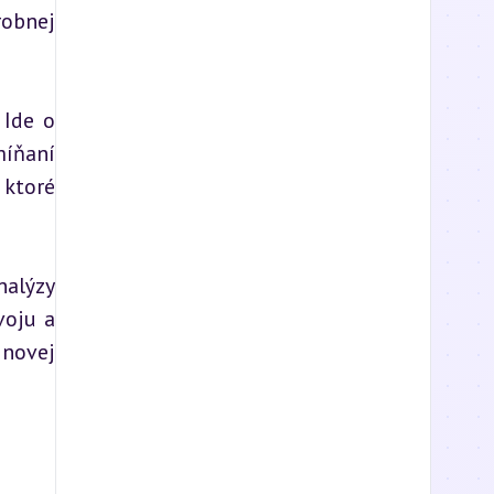
obnej 
Ide o 
íňaní 
ktoré 
alýzy 
oju a 
novej 