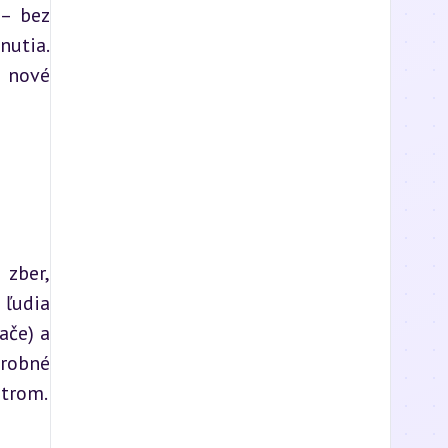
– bez 
utia. 
 nové 
zber, 
ľudia 
ače) a 
robné 
ntrom.