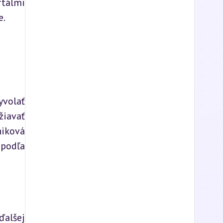
tálmi 
e.
volať 
iavať 
iková 
podľa 
alšej 