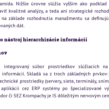
amída. Nižšie úrovne slúžia vyšším ako podklad 
iť kvalitné analýzy, a teda ani strategické rozhodn
d na základe rozhodnutia manažmentu sa definujú
ovaných dát.
 nástroj hierarchizácie informácií
mov
 integrovaný súbor prostriedkov slúžiacich na 
 informácií. Skladá sa z troch základných prvkov: 
echnické prostriedky (servery, siete, terminály, sním
aplikácií cez ERP systémy po špecializované vý
ador či SEZ Krompachy je IS dôležitým nervovým ce