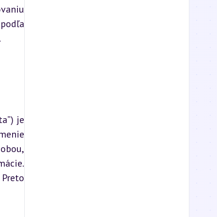
vaniu 
podľa 
.
”) je 
menie 
obou, 
ácie. 
Preto 