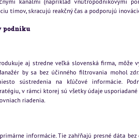
čnými kanálmi (napríklad vnútropodnikovými por
ciu tímov, skracujú reakčný čas a podporujú inováci
 v podniku
odukuje aj stredne veľká slovenská firma, môže vy
Manažér by sa bez účinného filtrovania mohol zdrž
esto sústredenia na kľúčové informácie. Podn
ratégiu, v rámci ktorej sú všetky údaje usporiadané 
ovniach riadenia.
primárne informácie. Tie zahŕňajú presné dáta bez ď