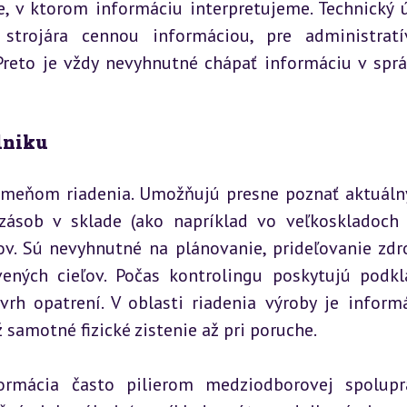
e, v ktorom informáciu interpretujeme. Technický ú
 strojára cennou informáciou, pre administratí
Preto je vždy nevyhnutné chápať informáciu v sprá
dniku
meňom riadenia. Umožňujú presne poznať aktuálny
zásob v sklade (ako napríklad vo veľkoskladoch
v. Sú nevyhnutné na plánovanie, prideľovanie zdro
ených cieľov. Počas kontrolingu poskytujú podkl
vrh opatrení. V oblasti riadenia výroby je informá
 samotné fizické zistenie až pri poruche.
ormácia často pilierom medziodborovej spolupr