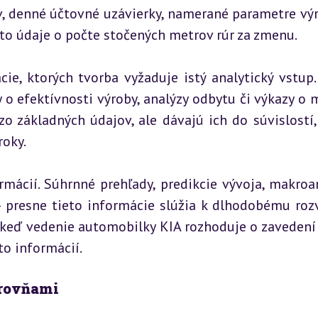
, denné účtovné uzávierky, namerané parametre výr
sú to údaje o počte stočených metrov rúr za zmenu.
e, ktorých tvorba vyžaduje istý analytický vstup. 
o efektívnosti výroby, analýzy odbytu či výkazy o m
o základných údajov, ale dávajú ich do súvislostí, 
oky.
rmácií. Súhrnné prehľady, predikcie vývoja, makroan
 presne tieto informácie slúžia k dlhodobému rozv
, keď vedenie automobilky KIA rozhoduje o zavedení 
to informácií.
úrovňami