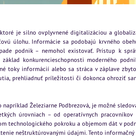
oré je silno ovplyvnené digitalizáciou a globalizá
čovú úlohu. Informácie sa podobajú krvného obehu
ade podnik – nemohol existovať. Prístup k sprá
 základ konkurencieschopnosti moderného podnik
é toky informácií alebo sa stráca v záplave zbyto
ia, prehliadnuť príležitosti či dokonca ohroziť sa
 napríklad Železiarne Podbrezová, je možné sledovať
tkých úrovniach – od operatívnych pracovníkov 
om technologického pokroku a objemom dát v podn
ltenie neštruktúrovanými údajmi. Tento informačný 