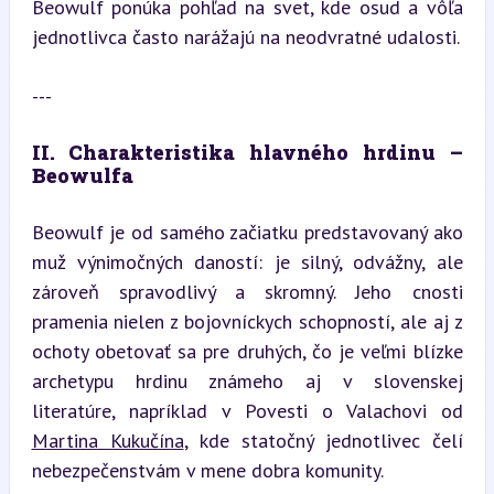
Beowulf ponúka pohľad na svet, kde osud a vôľa 
jednotlivca často narážajú na neodvratné udalosti.
---
II. Charakteristika hlavného hrdinu – 
Beowulfa
Beowulf je od samého začiatku predstavovaný ako 
muž výnimočných daností: je silný, odvážny, ale 
zároveň spravodlivý a skromný. Jeho cnosti 
pramenia nielen z bojovníckych schopností, ale aj z 
ochoty obetovať sa pre druhých, čo je veľmi blízke 
archetypu hrdinu známeho aj v slovenskej 
literatúre, napríklad v Povesti o Valachovi od 
Martina Kukučína
, kde statočný jednotlivec čelí 
nebezpečenstvám v mene dobra komunity.