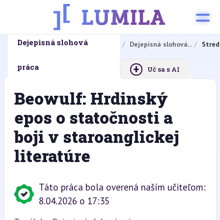
Dejepisná slohová
Domovská stránka
Domáce úlohy
Dejepisná slohová...
Stred
+
práca
Uč sa s AI
Beowulf: Hrdinský
epos o statočnosti a
boji v staroanglickej
literatúre
Táto práca bola overená naším učiteľom:
8.04.2026 o 17:35