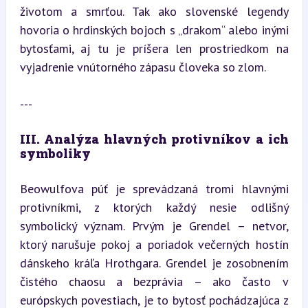
životom a smrťou. Tak ako slovenské legendy 
hovoria o hrdinských bojoch s „drakom“ alebo inými 
bytosťami, aj tu je príšera len prostriedkom na 
vyjadrenie vnútorného zápasu človeka so zlom.
---
III. Analýza hlavných protivníkov a ich 
symboliky
Beowulfova púť je sprevádzaná tromi hlavnými 
protivníkmi, z ktorých každý nesie odlišný 
symbolický význam. Prvým je Grendel – netvor, 
ktorý narušuje pokoj a poriadok večerných hostín 
dánskeho kráľa Hrothgara. Grendel je zosobnením 
čistého chaosu a bezprávia – ako často v 
európskych povestiach, je to bytosť pochádzajúca z 