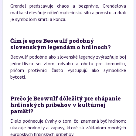
Grendel predstavuje chaos a bezprávie, Grendelova
matka stelesňuje ničivú materinskú silu a pomstu, a drak
je symbolom smrti a konca.
Čím je epos Beowulf podobný
slovenským legendám o hrdinoch?
Beowulf podobne ako slovenské legendy zvýrazňuje boj
jednotlivca so zlom, odvahu a obetu pre komunitu,
pričom protivníci často vystupujú ako symbolické
bytosti.
Prečo je Beowulf dôležitý pre chápanie
hrdinských príbehov v kultúrnej
pamäti?
Dielo podnecuje úvahy o tom, čo znamená byť hrdinom;
ukazuje hodnoty a zápasy, ktoré sú základom mnohých
európskych hrdinských príbehov.