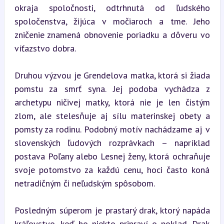
okraja spoločnosti, odtrhnutá od ľudského 
spoločenstva, žijúca v močiaroch a tme. Jeho 
zničenie znamená obnovenie poriadku a dôveru vo 
víťazstvo dobra.
Druhou výzvou je Grendelova matka, ktorá si žiada 
pomstu za smrť syna. Jej podoba vychádza z 
archetypu ničivej matky, ktorá nie je len čistým 
zlom, ale stelesňuje aj sílu materinskej obety a 
pomsty za rodinu. Podobný motív nachádzame aj v 
slovenských ľudových rozprávkach – napríklad 
postava Poľany alebo Lesnej ženy, ktorá ochraňuje 
svoje potomstvo za každú cenu, hoci často koná 
netradičným či neľudským spôsobom.
Posledným súperom je prastarý drak, ktorý napáda 
kráľovstvo, keď ho niekto pripraví o poklad. Drak 