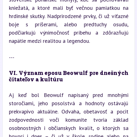
kniežatá, a ktoré mali byť večnou pamiatkou na 
hrdinské skutky. Nadprirodzené prvky, či už víťazné 
boje s príšerami, alebo predtuchy osudu, 
podčiarkujú výnimočnosť príbehu a zdôrazňujú 
napätie medzi realitou a legendou.
---
VI. Význam eposu Beowulf pre dnešných 
čitateľov a kultúru
Aj keď bol Beowulf napísaný pred mnohými 
storočiami, jeho posolstvá a hodnoty ostávajú 
prekvapivo aktuálne. Odvaha, obetavosť a pocit 
zodpovednosti voči komunite tvoria základ 
osobnostných i občianskych kvalít, o ktorých sa 
hovorí i dnes – či už v škole, rodine alebo na 