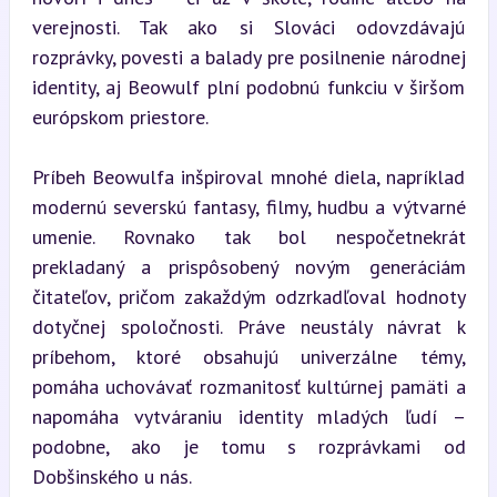
verejnosti. Tak ako si Slováci odovzdávajú 
rozprávky, povesti a balady pre posilnenie národnej 
identity, aj Beowulf plní podobnú funkciu v širšom 
európskom priestore.
Príbeh Beowulfa inšpiroval mnohé diela, napríklad 
modernú severskú fantasy, filmy, hudbu a výtvarné 
umenie. Rovnako tak bol nespočetnekrát 
prekladaný a prispôsobený novým generáciám 
čitateľov, pričom zakaždým odzrkadľoval hodnoty 
dotyčnej spoločnosti. Práve neustály návrat k 
príbehom, ktoré obsahujú univerzálne témy, 
pomáha uchovávať rozmanitosť kultúrnej pamäti a 
napomáha vytváraniu identity mladých ľudí – 
podobne, ako je tomu s rozprávkami od 
Dobšinského u nás.