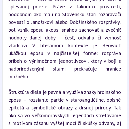
spievanej poézie. Práve v takomto prostredí, 
podobnom ako mali na Slovensku starí rozprávači 
povestí o Jánošíkovi alebo Dobšinského rozprávky, 
bol vznik eposu akousi snahou zachovať a zvečniť 
hodnoty danej doby – česť, odvahu či vernosť 
vládcovi. V literárnom kontexte je Beowulf 
ukážkou eposu v najčistejšej forme: rozpráva 
príbeh o výnimočnom jednotlivcovi, ktorý v boji s 
nadprirodzenými silami prekračuje hranice 
možného.
Štruktúra diela je pevná a využíva znaky hrdinského 
eposu – rozsiahle partie v staroangličtine, opisné 
epitetá a symbolické obrazy z drsnej prírody. Tak 
ako sa vo veľkomoravských legendách stretávame 
s motívom zásahu vyššej moci či skúšky odvahy, aj 