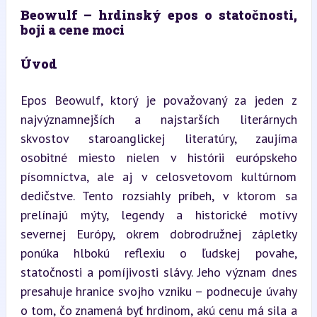
Beowulf – hrdinský epos o statočnosti, 
boji a cene moci
Úvod
Epos Beowulf, ktorý je považovaný za jeden z 
najvýznamnejších a najstarších literárnych 
skvostov staroanglickej literatúry, zaujíma 
osobitné miesto nielen v histórii európskeho 
písomníctva, ale aj v celosvetovom kultúrnom 
dedičstve. Tento rozsiahly príbeh, v ktorom sa 
prelínajú mýty, legendy a historické motívy 
severnej Európy, okrem dobrodružnej zápletky 
ponúka hlbokú reflexiu o ľudskej povahe, 
statočnosti a pomíjivosti slávy. Jeho význam dnes 
presahuje hranice svojho vzniku – podnecuje úvahy 
o tom, čo znamená byť hrdinom, akú cenu má sila a 