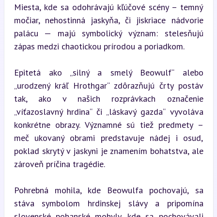
Miesta, kde sa odohrávajú kľúčové scény – temný 
močiar, nehostinná jaskyňa, či jiskriace nádvorie 
palácu — majú symbolický význam: stelesňujú 
zápas medzi chaotickou prírodou a poriadkom.
Epitetá ako „silný a smelý Beowulf“ alebo 
„urodzený kráľ Hrothgar“ zdôrazňujú črty postáv 
tak, ako v našich rozprávkach označenie 
„víťazoslavný hrdina“ či „láskavý gazda“ vyvoláva 
konkrétne obrazy. Významné sú tiež predmety – 
meč ukovaný obrami predstavuje nádej i osud, 
poklad skrytý v jaskyni je znamením bohatstva, ale 
zároveň príčina tragédie.
Pohrebná mohila, kde Beowulfa pochovajú, sa 
stáva symbolom hrdinskej slávy a pripomína 
slovenské pohanské mohyly, kde sa pochovávali 