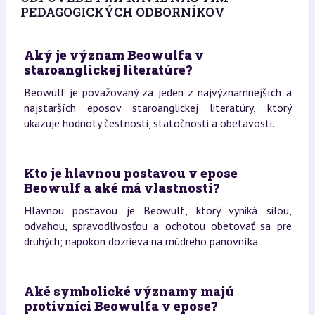
PEDAGOGICKÝCH ODBORNÍKOV
Aký je význam Beowulfa v
staroanglickej literatúre?
Beowulf je považovaný za jeden z najvýznamnejších a
najstarších eposov staroanglickej literatúry, ktorý
ukazuje hodnoty čestnosti, statočnosti a obetavosti.
Kto je hlavnou postavou v epose
Beowulf a aké má vlastnosti?
Hlavnou postavou je Beowulf, ktorý vyniká silou,
odvahou, spravodlivosťou a ochotou obetovať sa pre
druhých; napokon dozrieva na múdreho panovníka.
Aké symbolické významy majú
protivníci Beowulfa v epose?