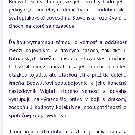
Beowulf si uvedomuje, že jeho skutky budú jeho 
jediným „nesmrteľným“ dedičstvom – podobne ako 
svätoplukovské povesti 
na Slovensku
 rozprávajú o 
činoch, na ktoré sa nezabúda.
Ďalšou významnou témou je vernosť a oddanosť 
medzi bojovníkmi. V dávnych časoch, tak ako u 
Nitrianskych kniežat alebo v slovanskej družine, 
bol vzťah medzi kniežaťom a jeho družinou nielen 
otázkou lojalitu, ale otázkou cti a prežitia celého 
kmeňa. Beowulfovi spolubojovníci a jeho konečný 
nasledovník Wiglaf, ktorého vernosť a odvaha 
vystupujú najvýraznejšie práve v boji s drakom, 
zosobňujú hodnoty kolektívnej spolupatričnosti a 
spoločnej zodpovednosti.
Téma boja medzi dobrom a zlom je univerzálna a 