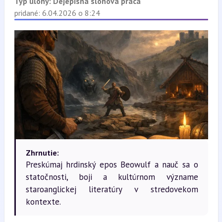
Typ úlohy:
Dejepisná slohová práca
pridané: 6.04.2026 o 8:24
Zhrnutie:
Preskúmaj hrdinský epos Beowulf a nauč sa o
statočnosti, boji a kultúrnom význame
staroanglickej literatúry v stredovekom
kontexte.