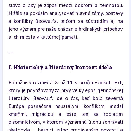
sláva a aký je zápas medzi dobrom a temnotou. 
Nižšie sa pokúsim analyzovať hlavné témy, postavy 
a konflikty Beowulfa, pričom sa sústredím aj na 
jeho význam pre naše chápanie hrdinských príbehov 
a ich miesta v kultúrnej pamäti.
---
I. Historický a literárny kontext diela
Približne v rozmedzí 8. až 11. storočia vznikol text, 
ktorý je považovaný za prvý veľký epos germánskej 
literatúry: Beowulf. Ide o čas, keď bola severná 
Európa poznačená neustálymi konfliktmi medzi 
kmeňmi, migráciou a ešte len sa rodiacim 
písomníctvom, v ktorom významnú úlohu zohrávali 
skaldovia – básnici ústne predávaných povestí a 