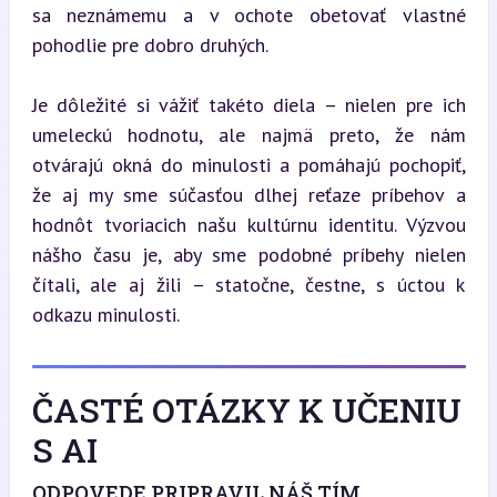
sa neznámemu a v ochote obetovať vlastné 
pohodlie pre dobro druhých.
Je dôležité si vážiť takéto diela – nielen pre ich 
umeleckú hodnotu, ale najmä preto, že nám 
otvárajú okná do minulosti a pomáhajú pochopiť, 
že aj my sme súčasťou dlhej reťaze príbehov a 
hodnôt tvoriacich našu kultúrnu identitu. Výzvou 
nášho času je, aby sme podobné príbehy nielen 
čítali, ale aj žili – statočne, čestne, s úctou k 
odkazu minulosti.
ČASTÉ OTÁZKY K UČENIU
S AI
ODPOVEDE PRIPRAVIL NÁŠ TÍM