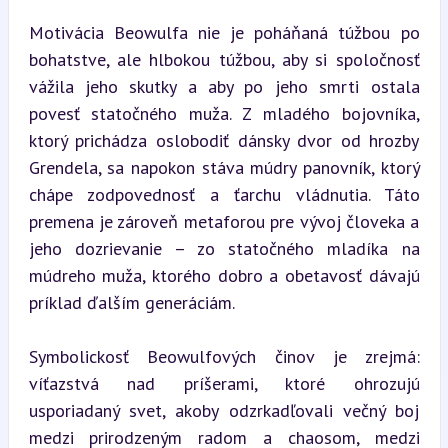
Motivácia Beowulfa nie je poháňaná túžbou po 
bohatstve, ale hlbokou túžbou, aby si spoločnosť 
vážila jeho skutky a aby po jeho smrti ostala 
povesť statočného muža. Z mladého bojovníka, 
ktorý prichádza oslobodiť dánsky dvor od hrozby 
Grendela, sa napokon stáva múdry panovník, ktorý 
chápe zodpovednosť a ťarchu vládnutia. Táto 
premena je zároveň metaforou pre vývoj človeka a 
jeho dozrievanie – zo statočného mladíka na 
múdreho muža, ktorého dobro a obetavosť dávajú 
príklad ďalším generáciám.
Symbolickosť Beowulfových činov je zrejmá: 
víťazstvá nad príšerami, ktoré ohrozujú 
usporiadaný svet, akoby odzrkadľovali večný boj 
medzi prirodzeným radom a chaosom, medzi 