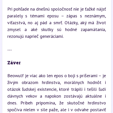
Pri pohľade na dnešnú spoločnosť nie je ťažké nájsť 
paralely s témami eposu – zápas s neznámym, 
víťazstvá, no aj pád a smrť. Otázky, aký má život 
zmysel a aké skutky sú hodné zapamätania, 
rezonujú naprieč generáciami.
---
Záver
Beowulf je viac ako len epos o boji s príšerami – je 
živým obrazom hrdinstva, morálnych hodnôt i 
otázok ľudskej existencie, ktoré trápili i tešili ľudí 
dávnych vekov a napokon zostávajú aktuálne i 
dnes. Príbeh pripomína, že skutočné hrdinstvo 
spočíva nielen v sile paže, ale i v odvahe postaviť 