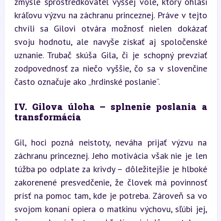
zmysle sprostredkovateľ vyššej vôle, ktorý ohlási 
kráľovu výzvu na záchranu princeznej. Práve v tejto 
chvíli sa Gilovi otvára možnosť nielen dokázať 
svoju hodnotu, ale navyše získať aj spoločenské 
uznanie. Trubač skúša Gila, či je schopný prevziať 
zodpovednosť za niečo vyššie, čo sa v slovenčine 
často označuje ako „hrdinské poslanie“.
IV. Gilova úloha – splnenie poslania a 
transformácia
Gil, hoci pozná neistoty, neváha prijať výzvu na 
záchranu princeznej. Jeho motivácia však nie je len 
túžba po odplate za krivdy – dôležitejšie je hlboké 
zakorenené presvedčenie, že človek má povinnosť 
prísť na pomoc tam, kde je potreba. Zároveň sa vo 
svojom konaní opiera o matkinu výchovu, sľúbi jej, 