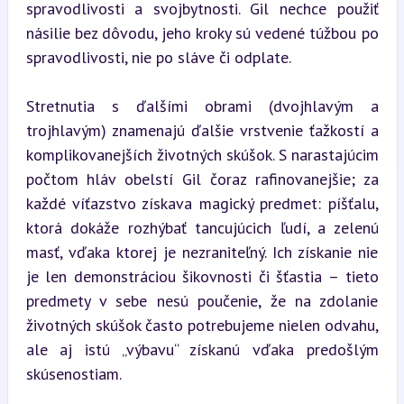
spravodlivosti a svojbytnosti. Gil nechce použiť 
násilie bez dôvodu, jeho kroky sú vedené túžbou po 
spravodlivosti, nie po sláve či odplate.
Stretnutia s ďalšími obrami (dvojhlavým a 
trojhlavým) znamenajú ďalšie vrstvenie ťažkostí a 
komplikovanejších životných skúšok. S narastajúcim 
počtom hláv obelstí Gil čoraz rafinovanejšie; za 
každé víťazstvo získava magický predmet: píšťalu, 
ktorá dokáže rozhýbať tancujúcich ľudí, a zelenú 
masť, vďaka ktorej je nezraniteľný. Ich získanie nie 
je len demonstráciou šikovnosti či šťastia – tieto 
predmety v sebe nesú poučenie, že na zdolanie 
životných skúšok často potrebujeme nielen odvahu, 
ale aj istú „výbavu“ získanú vďaka predošlým 
skúsenostiam.