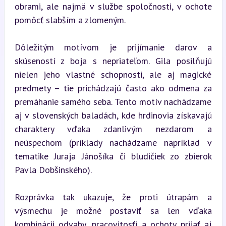
obrami, ale najmä v službe spoločnosti, v ochote 
pomôcť slabším a zlomeným.
Dôležitým motívom je prijímanie darov a 
skúseností z boja s nepriateľom. Gila posilňujú 
nielen jeho vlastné schopnosti, ale aj magické 
predmety – tie prichádzajú často ako odmena za 
premáhanie samého seba. Tento motív nachádzame 
aj v slovenských baladách, kde hrdinovia získavajú 
charaktery vďaka zdanlivým nezdarom a 
neúspechom (príklady nachádzame napríklad v 
tematike Juraja Jánošíka či bludičiek zo zbierok 
Pavla Dobšinského).
Rozprávka tak ukazuje, že proti útrapám a 
výsmechu je možné postaviť sa len vďaka 
kombinácii odvahy, pracovitosťi a ochoty prijať aj 