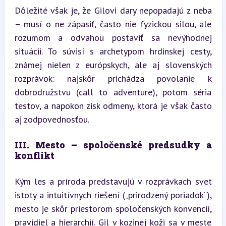
Dôležité však je, že Gilovi dary nepopadajú z neba 
– musí o ne zápasiť, často nie fyzickou silou, ale 
rozumom a odvahou postaviť sa nevýhodnej 
situácii. To súvisí s archetypom hrdinskej cesty, 
známej nielen z európskych, ale aj slovenských 
rozprávok: najskôr prichádza povolanie k 
dobrodružstvu (call to adventure), potom séria 
testov, a napokon zisk odmeny, ktorá je však často 
aj zodpovednosťou.
III. Mesto – spoločenské predsudky a 
konflikt
Kým les a príroda predstavujú v rozprávkach svet 
istoty a intuitívnych riešení („prirodzený poriadok“), 
mesto je skôr priestorom spoločenských konvencií, 
pravidiel a hierarchií. Gil v kozinej koži sa v meste 