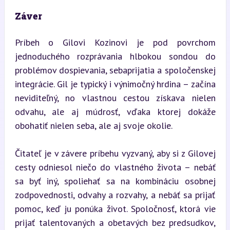
Záver
Príbeh o Gilovi Kozinovi je pod povrchom 
jednoduchého rozprávania hlbokou sondou do 
problémov dospievania, sebaprijatia a spoločenskej 
integrácie. Gil je typický i výnimočný hrdina – začína 
neviditeľný, no vlastnou cestou získava nielen 
odvahu, ale aj múdrosť, vďaka ktorej dokáže 
obohatiť nielen seba, ale aj svoje okolie.
Čitateľ je v závere príbehu vyzvaný, aby si z Gilovej 
cesty odniesol niečo do vlastného života – nebáť 
sa byť iný, spoliehať sa na kombináciu osobnej 
zodpovednosti, odvahy a rozvahy, a nebáť sa prijať 
pomoc, keď ju ponúka život. Spoločnosť, ktorá vie 
prijať talentovaných a obetavých bez predsudkov, 