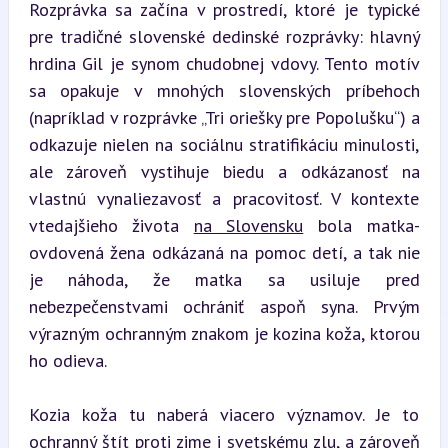
Rozprávka sa začína v prostredí, ktoré je typické 
pre tradičné slovenské dedinské rozprávky: hlavný 
hrdina Gil je synom chudobnej vdovy. Tento motív 
sa opakuje v mnohých slovenských príbehoch 
(napríklad v rozprávke „Tri oriešky pre Popolušku“) a 
odkazuje nielen na sociálnu stratifikáciu minulosti, 
ale zároveň vystihuje biedu a odkázanosť na 
vlastnú vynaliezavosť a pracovitosť. V kontexte 
vtedajšieho života 
na Slovensku
 bola matka-
ovdovená žena odkázaná na pomoc detí, a tak nie 
je náhoda, že matka sa usiluje pred 
nebezpečenstvami ochrániť aspoň syna. Prvým 
výrazným ochranným znakom je kozina koža, ktorou 
ho odieva.
Kozia koža tu naberá viacero významov. Je to 
ochranný štít proti zime i svetskému zlu, a zároveň 