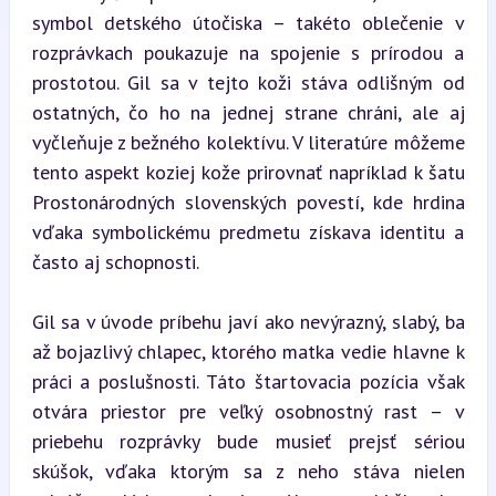
symbol detského útočiska – takéto oblečenie v 
rozprávkach poukazuje na spojenie s prírodou a 
prostotou. Gil sa v tejto koži stáva odlišným od 
ostatných, čo ho na jednej strane chráni, ale aj 
vyčleňuje z bežného kolektívu. V literatúre môžeme 
tento aspekt koziej kože prirovnať napríklad k šatu 
Prostonárodných slovenských povestí, kde hrdina 
vďaka symbolickému predmetu získava identitu a 
často aj schopnosti.
Gil sa v úvode príbehu javí ako nevýrazný, slabý, ba 
až bojazlivý chlapec, ktorého matka vedie hlavne k 
práci a poslušnosti. Táto štartovacia pozícia však 
otvára priestor pre veľký osobnostný rast – v 
priebehu rozprávky bude musieť prejsť sériou 
skúšok, vďaka ktorým sa z neho stáva nielen 