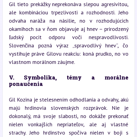
Gil tieto prekážky neprekonáva slepou agresivitou, 
ale kombináciou trpezlivosti a rozhodnosti. Jeho 
odvaha naráža na násilie, no v rozhodujúcich 
okamihoch sa v ňom objavuje aj hnev – prirodzený 
ľudský pocit odporu voči nespravodlivosti. 
Slovenčina pozná výraz „spravodlivý hnev“, čo 
vystihuje práve Gilovu reakciu: koná prudko, no vo 
vlastnom morálnom záujme.
V. Symbolika, témy a morálne 
ponaučenia
Gil Kozina je stelesnením odhodlania a odvahy, akú 
majú hrdinovia slovenských rozprávok. Nie je 
dokonalý, má svoje slabosti, no dokáže prekonať 
nielen vonkajších nepriateľov, ale aj vlastné 
strachy. Jeho hrdinstvo spočíva nielen v boji s 