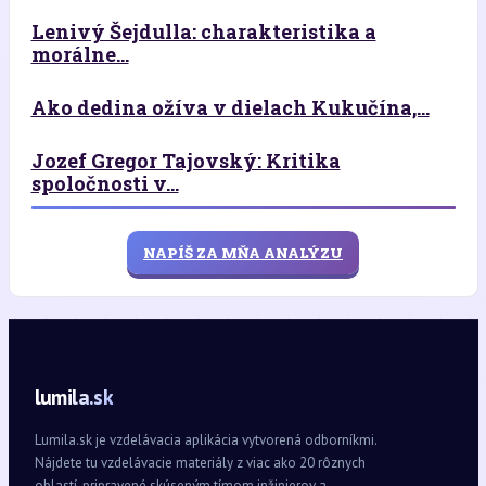
Lenivý Šejdulla: charakteristika a
morálne...
Ako dedina ožíva v dielach Kukučína,...
Jozef Gregor Tajovský: Kritika
spoločnosti v...
NAPÍŠ ZA MŇA ANALÝZU
lumila.sk
Lumila.sk je vzdelávacia aplikácia vytvorená odborníkmi.
Nájdete tu vzdelávacie materiály z viac ako 20 rôznych
oblastí, pripravené skúseným tímom inžinierov a