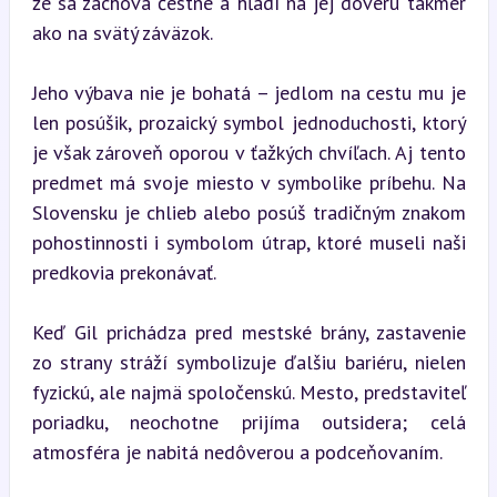
že sa zachová čestne a hľadí na jej dôveru takmer 
ako na svätý záväzok.
Jeho výbava nie je bohatá – jedlom na cestu mu je 
len posúšik, prozaický symbol jednoduchosti, ktorý 
je však zároveň oporou v ťažkých chvíľach. Aj tento 
predmet má svoje miesto v symbolike príbehu. Na 
Slovensku je chlieb alebo posúš tradičným znakom 
pohostinnosti i symbolom útrap, ktoré museli naši 
predkovia prekonávať.
Keď Gil prichádza pred mestské brány, zastavenie 
zo strany stráží symbolizuje ďalšiu bariéru, nielen 
fyzickú, ale najmä spoločenskú. Mesto, predstaviteľ 
poriadku, neochotne prijíma outsidera; celá 
atmosféra je nabitá nedôverou a podceňovaním.