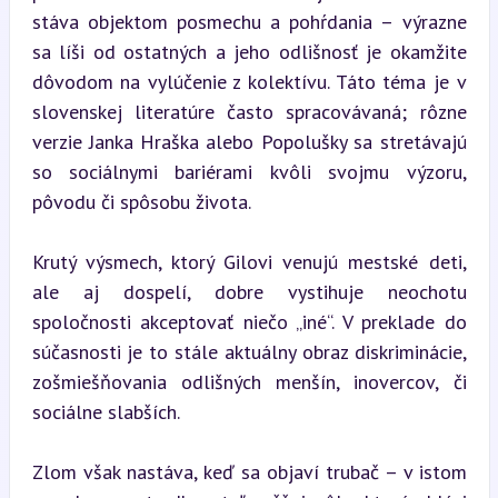
stáva objektom posmechu a pohŕdania – výrazne 
sa líši od ostatných a jeho odlišnosť je okamžite 
dôvodom na vylúčenie z kolektívu. Táto téma je v 
slovenskej literatúre často spracovávaná; rôzne 
verzie Janka Hraška alebo Popolušky sa stretávajú 
so sociálnymi bariérami kvôli svojmu výzoru, 
pôvodu či spôsobu života.
Krutý výsmech, ktorý Gilovi venujú mestské deti, 
ale aj dospelí, dobre vystihuje neochotu 
spoločnosti akceptovať niečo „iné“. V preklade do 
súčasnosti je to stále aktuálny obraz diskriminácie, 
zošmiešňovania odlišných menšín, inovercov, či 
sociálne slabších.
Zlom však nastáva, keď sa objaví trubač – v istom 