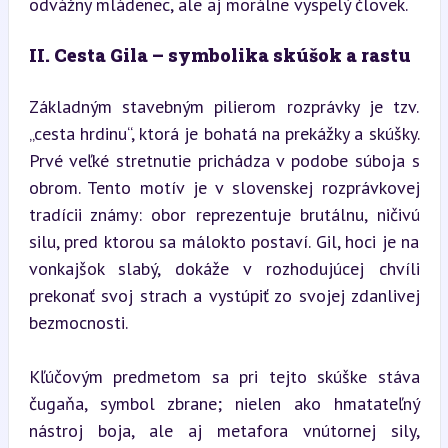
odvážny mládenec, ale aj morálne vyspelý človek.
II. Cesta Gila – symbolika skúšok a rastu
Základným stavebným pilierom rozprávky je tzv. 
„cesta hrdinu“, ktorá je bohatá na prekážky a skúšky. 
Prvé veľké stretnutie prichádza v podobe súboja s 
obrom. Tento motív je v slovenskej rozprávkovej 
tradícii známy: obor reprezentuje brutálnu, ničivú 
silu, pred ktorou sa málokto postaví. Gil, hoci je na 
vonkajšok slabý, dokáže v rozhodujúcej chvíli 
prekonať svoj strach a vystúpiť zo svojej zdanlivej 
bezmocnosti.
Kľúčovým predmetom sa pri tejto skúške stáva 
čugaňa, symbol zbrane; nielen ako hmatateľný 
nástroj boja, ale aj metafora vnútornej sily, 