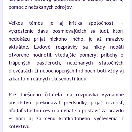
pomoc z nečakaných zdrojov.
Veľkou témou je aj kritika spoločnosti – 
vykreslenie davu posmievajúcich sa ľudí, ktorí 
nedokážu prijať niekoho iného, je až mrazivo 
aktuálne. Ľudové rozprávky sa nikdy nebáli 
otvorene hodnotiť vtedajšie pomery; príbehy o 
trápených pastieroch, neuznaných statočných 
dievčatách či nepochopených hrdinoch boli vždy aj 
zrkadlom reálnych skúseností ľudu.
Pre dnešného čitateľa má rozprávka významné 
posolstvo: prekonávať predsudky, prijať rôznosť, 
hľadať vlastnú cestu a nebáť sa postaviť za pravdu 
– hoci aj za cenu krátkodobého vyčlenenia z 
kolektívu.