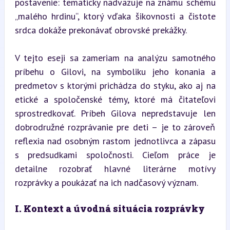
postavenie: tematicky nadväzuje na známu schému 
„malého hrdinu“, ktorý vďaka šikovnosti a čistote 
srdca dokáže prekonávať obrovské prekážky.
V tejto eseji sa zameriam na analýzu samotného 
príbehu o Gilovi, na symboliku jeho konania a 
predmetov s ktorými prichádza do styku, ako aj na 
etické a spoločenské témy, ktoré má čitateľovi 
sprostredkovať. Príbeh Gilova nepredstavuje len 
dobrodružné rozprávanie pre deti – je to zároveň 
reflexia nad osobným rastom jednotlivca a zápasu 
s predsudkami spoločnosti. Cieľom práce je 
detailne rozobrať hlavné literárne motívy 
rozprávky a poukázať na ich nadčasový význam.
I. Kontext a úvodná situácia rozprávky