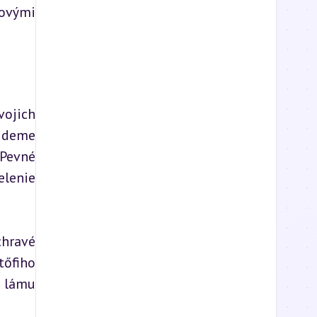
ovými 
ojich 
jdeme 
Pevné 
lenie 
hravé 
őfiho 
 lámu 