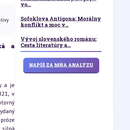
vo...
Sofoklova Antigona: Morálny
tívy
konflikt a moc v...
Vývoj slovenského románu:
Cesta literatúry a...
ká a 
NAPÍŠ ZA MŇA ANALÝZU
 a je 
21, v 
torný 
ydaný 
próze 
silná 