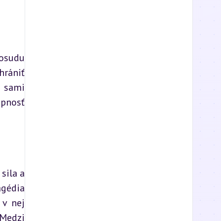
osudu 
rániť 
 sami 
pnosť 
ila a 
gédia 
v nej 
edzi 