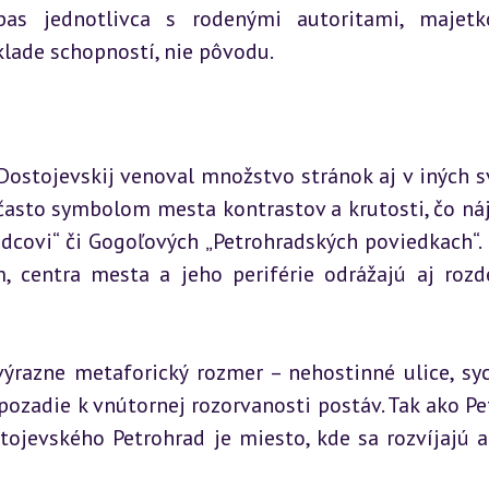
pas jednotlivca s rodenými autoritami, majetk
klade schopností, nie pôvodu.
ostojevskij venoval množstvo stránok aj v iných sv
e často symbolom mesta kontrastov a krutosti, čo ná
zdcovi“ či Gogoľových „Petrohradských poviedkach“. 
centra mesta a jeho periférie odrážajú aj rozde
ýrazne metaforický rozmer – nehostinné ulice, syc
 pozadie k vnútornej rozorvanosti postáv. Tak ako Pet
tojevského Petrohrad je miesto, kde sa rozvíjajú a