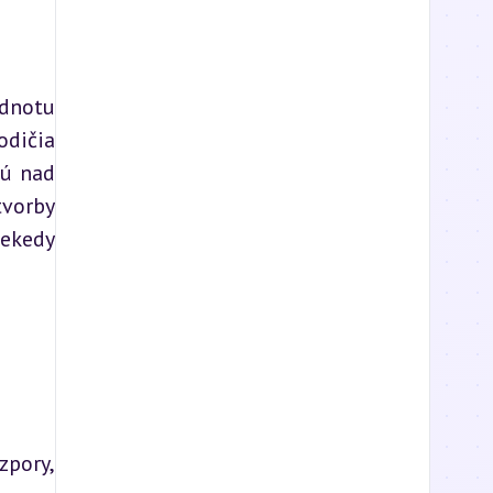
dnotu 
dičia 
ú nad 
vorby 
ekedy 
pory, 