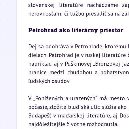
slovenskej literatúre nachádzame zá
nerovnosťami či túžbu presadiť sa na zá
Petrohrad ako literárny priestor
Dej sa odohráva v Petrohrade, ktorému D
dielach. Petrohrad je v ruskej literatúr
napríklad aj v Puškinovej „Bronzovej ja
hranice medzi chudobou a bohatstvom, 
ľudských osudov.
V „Ponížených a urazených“ má mesto v
počasie, zložité bludiská ulíc slúžia ako
Budapešť v maďarskej literatúre, aj Dos
najdôležitejšie životné rozhodnutia.