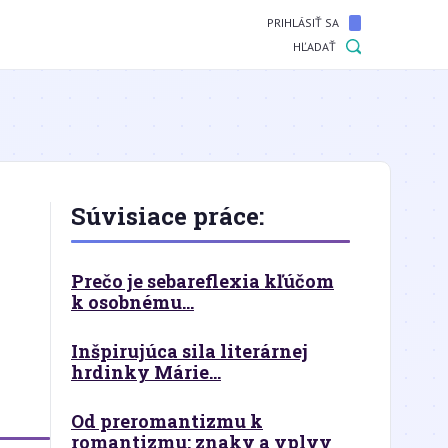
PRIHLÁSIŤ SA
HĽADAŤ
Súvisiace práce:
Prečo je sebareflexia kľúčom
k osobnému...
Inšpirujúca sila literárnej
hrdinky Márie...
Od preromantizmu k
romantizmu: znaky a vplyv