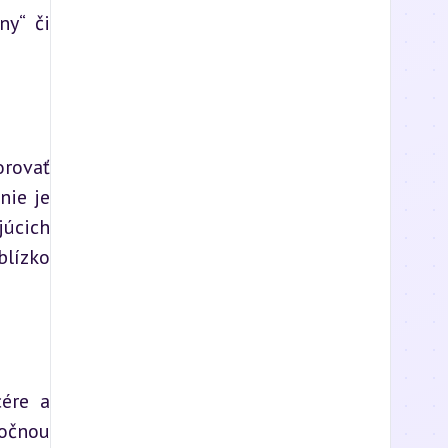
y“ či 
rovať 
ie je 
úcich 
lízko 
ére a 
očnou 