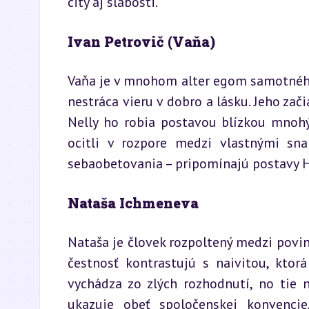
city aj slabosti.
Ivan Petrovič (Vaňa)
Vaňa je v mnohom alter egom samotného a
nestráca vieru v dobro a lásku. Jeho zači
Nelly ho robia postavou blízkou mnoh
ocitli v rozpore medzi vlastnými sna
sebaobetovania – pripomínajú postavy H
Nataša Ichmeneva
Nataša je človek rozpoltený medzi povinn
čestnosť kontrastujú s naivitou, ktorá 
vychádza zo zlých rozhodnutí, no tie n
ukazuje obeť spoločenskej konvenci