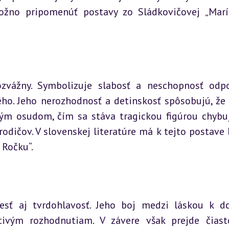
ožno pripomenúť postavy zo Sládkovičovej „Marín
ozvážny. Symbolizuje slabosť a neschopnosť odpo
ho. Jeho nerozhodnosť a detinskosť spôsobujú, že n
ým osudom, čím sa stáva tragickou figúrou chybuj
rodičov. V slovenskej literatúre má k tejto postave b
 Ročku“.
esť aj tvrdohlavosť. Jeho boj medzi láskou k dc
ivým rozhodnutiam. V závere však prejde čiast