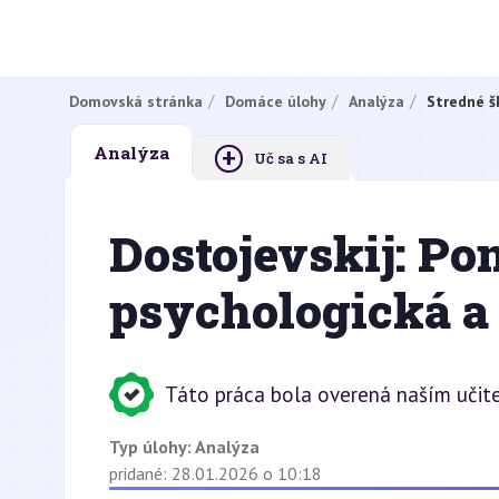
Domovská stránka
Domáce úlohy
Analýza
Stredné š
+
Analýza
Uč sa s AI
Dostojevskij: Po
psychologická a
Táto práca bola overená naším učit
Typ úlohy:
Analýza
pridané: 28.01.2026 o 10:18