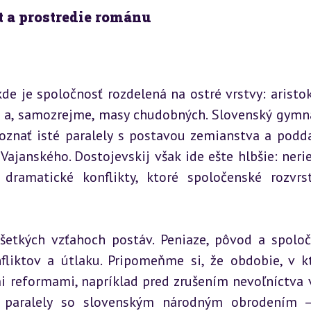
t a prostredie románu
kde je spoločnosť rozdelená na ostré vrstvy: aristokr
a a, samozrejme, masy chudobných. Slovenský gymna
oznať isté paralely s postavou zemianstva a podda
Vajanského. Dostojevskij však ide ešte hlbšie: nerieš
ramatické konflikty, ktoré spoločenské rozvrst
šetkých vzťahoch postáv. Peniaze, pôvod a spoloč
liktov a útlaku. Pripomeňme si, že obdobie, v k
mi reformami, napríklad pred zrušením nevoľníctva v
 paralely so slovenským národným obrodením –