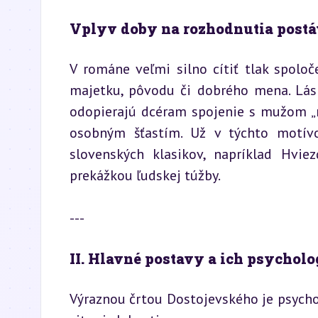
Vplyv doby na rozhodnutia postá
V románe veľmi silno cítiť tlak spolo
majetku, pôvodu či dobrého mena. Lásk
odopierajú dcéram spojenie s mužom „n
osobným šťastím. Už v týchto motívo
slovenských klasikov, napríklad Hvie
prekážkou ľudskej túžby.
---
II. Hlavné postavy a ich psychol
Výraznou črtou Dostojevského je psycholo