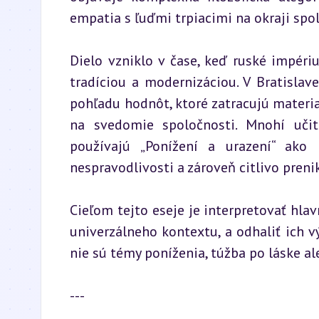
empatia s ľuďmi trpiacimi na okraji spol
Dielo vzniklo v čase, keď ruské impéri
tradíciou a modernizáciou. V Bratislav
pohľadu hodnôt, ktoré zatracujú materia
na svedomie spoločnosti. Mnohí učite
používajú „Ponížení a urazení“ ako p
nespravodlivosti a zároveň citlivo preni
Cieľom tejto eseje je interpretovať hl
univerzálneho kontextu, a odhaliť ich v
nie sú témy poníženia, túžba po láske al
---