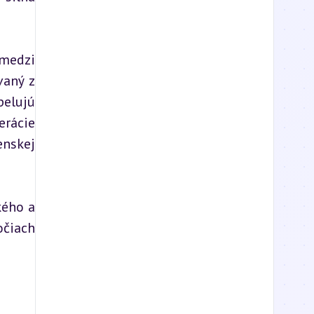
medzi 
aný z 
elujú 
rácie 
nskej 
ého a 
čiach 