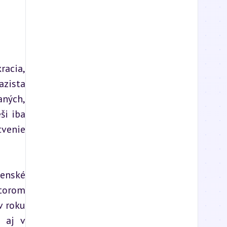
acia, 
zista 
ných, 
i iba 
venie 
enské 
torom 
 roku 
 aj v 