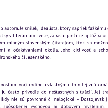
utora. Je snílek, idealista, ktorý napriek ťažkému 
atky v literárnom svete, zápas o prežitie aj túžba och
ým mladým slovenským čitateľom, ktorí sa možno
mi a očakávaniami okolia. Jeho citlivosť a scho
ronského či Jesenského.
osťami voči rodine a vlastným citom. Jej vnútorná s
ju často privedie do nešťastných situácií. Jej tra
ikdy nie sú povrchné či nelogické – Dostojevskij 
e, spôsobenej výchovou aj dobovým myslením. M