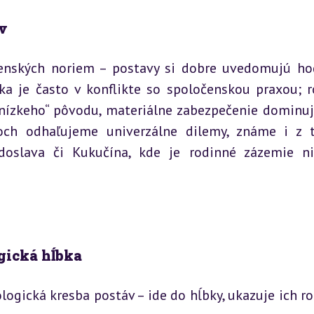
v
čenských noriem – postavy si dobre uvedomujú ho
a je často v konflikte so spoločenskou praxou; ro
ízkeho“ pôvodu, materiálne zabezpečenie dominuj
ch odhaľujeme univerzálne dilemy, známe i z t
zdoslava či Kukučína, kde je rodinné zázemie ni
ogická hĺbka
gická kresba postáv – ide do hĺbky, ukazuje ich roz