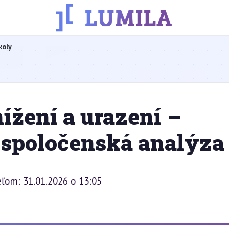
koly
nížení a urazení –
 spoločenská analýza
eľom: 31.01.2026 o 13:05