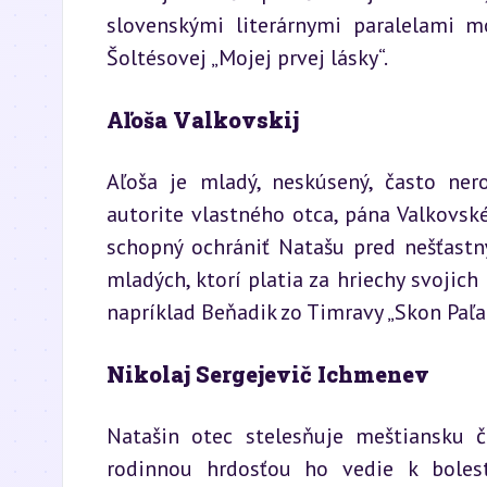
slovenskými literárnymi paralelami m
Šoltésovej „Mojej prvej lásky“.
Aľoša Valkovskij
Aľoša je mladý, neskúsený, často ner
autorite vlastného otca, pána Valkovské
schopný ochrániť Natašu pred nešťastn
mladých, ktorí platia za hriechy svojich 
napríklad Beňadik zo Timravy „Skon Paľa
Nikolaj Sergejevič Ichmenev
Natašin otec stelesňuje meštiansku č
rodinnou hrdosťou ho vedie k bolest