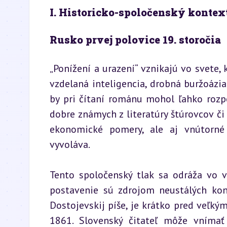
I. Historicko-spoločenský kontex
Rusko prvej polovice 19. storočia
„Ponížení a urazení“ vznikajú vo svete, 
vzdelaná inteligencia, drobná buržoázi
by pri čítaní románu mohol ľahko rozp
dobre známych z literatúry štúrovcov či 
ekonomické pomery, ale aj vnútorné d
vyvoláva.
Tento spoločenský tlak sa odráža vo v
postavenie sú zdrojom neustálých konf
Dostojevskij píše, je krátko pred veľký
1861. Slovenský čitateľ môže vnímať