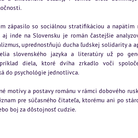
očnosti.
um zápasilo so sociálnou stratifikáciou a napätím 
e aj inde na Slovensku je román častejšie analyzov
lizmus, uprednostňujú ducha ľudskej solidarity a ap
lia slovenského jazyka a literatúry už po gene
ríklad diela, ktoré dvíha zrkadlo voči spoloče
ká do psychológie jednotlivca.
avné motívy a postavy románu v rámci dobového rusk
ýznam pre súčasného čitateľa, ktorému ani po stáro
ebo boj za dôstojnosť cudzie.