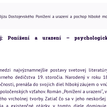
lýzu Dostojevského Ponížení a urazení a pochop hlboké mo
ij: Ponížení a urazení – psychologic
medzi najvýznamnejšie postavy svetovej literatúry
rneho dedičstva 19. storočia. Narodený v roku 18
čnosti, prenáša do svojich diel hlboký záujem o vnú
poločenských vzťahov. Román „Ponížení a urazení“, v
ho vrcholnej tvorby. Zatiaľ čo sa v jeho neskoršej 
ia a existenčné otázky, v tomto diele dominuje 