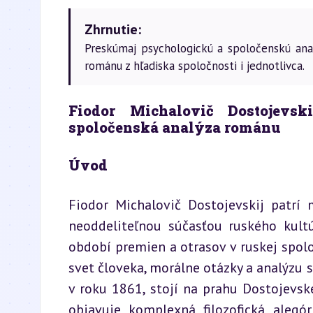
Zhrnutie:
Preskúmaj psychologickú a spoločenskú ana
románu z hľadiska spoločnosti i jednotlivca.
Fiodor Michalovič Dostojevsk
spoločenská analýza románu
Úvod
Fiodor Michalovič Dostojevskij patrí 
neoddeliteľnou súčasťou ruského kultú
období premien a otrasov v ruskej spolo
svet človeka, morálne otázky a analýzu s
v roku 1861, stojí na prahu Dostojevské
objavuje komplexná filozofická alegór