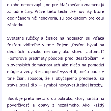
nikoho neprekvapili, no pre Mačkovčana znamenajú 
záhadné čary. Práve tieto technické novinky, ktoré 
dedinčanom nič nehovoria, sú podkladom pre celú 
zápletku.
Svetelné ručičky a číslice na hodinách sú vďaka 
fosforu viditeľné v tme. Pojem „fosfor“ býval na 
dedinách rovnako neznámy ako slovo „automat“. 
Fosforové predmety pôsobili pred desaťročiami v 
slovenských domácnostiach ako niečo na pomedzí 
mágie a vedy. Neschopnosť vysvetliť, prečo budík v 
tme žiari, spôsobí, že z obyčajného predmetu sa 
stáva „strašidlo“ — symbol nevysvetliteľnej hrozby.
Budík je preto metaforou pokroku, ktorý naráža na 
poverčivosť a obavy z neznámeho. Ako každý 