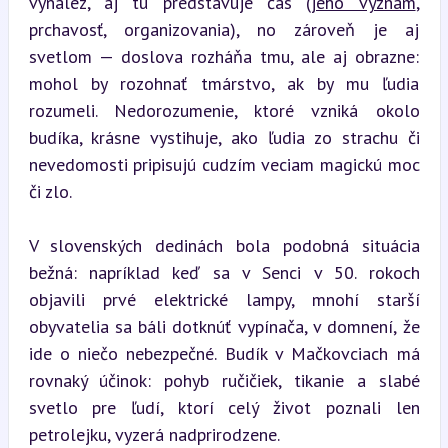
vynález, aj tu predstavuje čas (
jeho význam
, 
prchavosť, organizovania), no zároveň je aj 
svetlom — doslova rozháňa tmu, ale aj obrazne: 
mohol by rozohnať tmárstvo, ak by mu ľudia 
rozumeli. Nedorozumenie, ktoré vzniká okolo 
budíka, krásne vystihuje, ako ľudia zo strachu či 
nevedomosti pripisujú cudzím veciam magickú moc 
či zlo.
V slovenských dedinách bola podobná situácia 
bežná: napríklad keď sa v Senci v 50. rokoch 
objavili prvé elektrické lampy, mnohí starší 
obyvatelia sa báli dotknúť vypínača, v domnení, že 
ide o niečo nebezpečné. Budík v Mačkovciach má 
rovnaký účinok: pohyb ručičiek, tikanie a slabé 
svetlo pre ľudí, ktorí celý život poznali len 
petrolejku, vyzerá nadprirodzene.