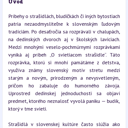
Úvod
Príbehy o strašidlách, bludičkách či iných bytostiach 
patria nezaodmysliteľne k slovenským ľudovým 
tradíciám. Po desaťročia sa rozprávali v chalupách, 
na dedinských dvoroch aj v školských laviciach. 
Medzi mnohými veselo-pochmúrnymi rozprávkami 
vyniká aj príbeh „O svietiacom strašidle“. Táto 
rozprávka, ktorú si mnohí pamätáme z detstva, 
využíva známy slovenský motív stretu medzi 
starým a novým, prirodzeným a nevysvetleným, 
pričom ho zabaluje do humorného závoja. 
Uprostred dedinskej jednoduchosti sa objaví 
predmet, ktorého neznalosť vyvolá paniku — budík, 
ktorý v tme svieti.
Strašidlá v slovenskej kultúre často slúžia ako 