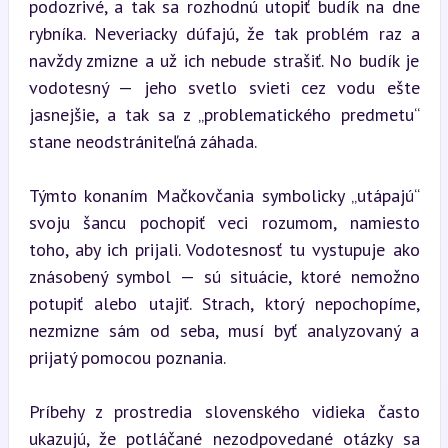
podozrivé, a tak sa rozhodnú utopiť budík na dne 
rybníka. Neveriacky dúfajú, že tak problém raz a 
navždy zmizne a už ich nebude strašiť. No budík je 
vodotesný — jeho svetlo svieti cez vodu ešte 
jasnejšie, a tak sa z „problematického predmetu“ 
stane neodstrániteľná záhada.
Týmto konaním Mačkovčania symbolicky „utápajú“ 
svoju šancu pochopiť veci rozumom, namiesto 
toho, aby ich prijali. Vodotesnosť tu vystupuje ako 
znásobený symbol — sú situácie, ktoré nemožno 
potupiť alebo utajiť. Strach, ktorý nepochopíme, 
nezmizne sám od seba, musí byť analyzovaný a 
prijatý pomocou poznania.
Príbehy z prostredia slovenského vidieka často 
ukazujú, že potláčané nezodpovedané otázky sa 