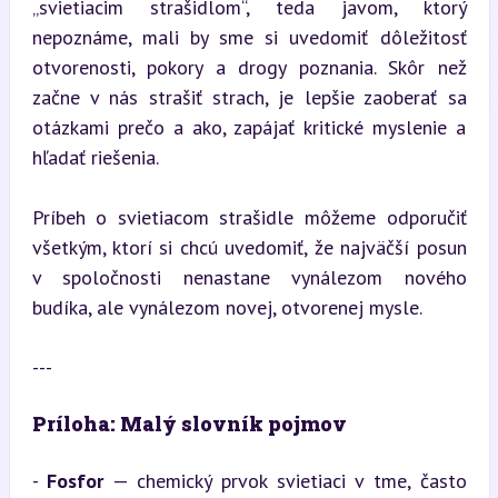
„svietiacim strašidlom“, teda javom, ktorý 
nepoznáme, mali by sme si uvedomiť dôležitosť 
otvorenosti, pokory a drogy poznania. Skôr než 
začne v nás strašiť strach, je lepšie zaoberať sa 
otázkami prečo a ako, zapájať kritické myslenie a 
hľadať riešenia.
Príbeh o svietiacom strašidle môžeme odporučiť 
všetkým, ktorí si chcú uvedomiť, že najväčší posun 
v spoločnosti nenastane vynálezom nového 
budíka, ale vynálezom novej, otvorenej mysle.
---
Príloha: Malý slovník pojmov
- 
Fosfor
 — chemický prvok svietiaci v tme, často 