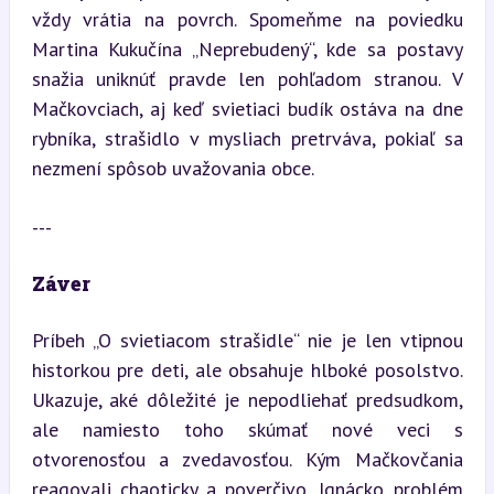
vždy vrátia na povrch. Spomeňme na poviedku 
Martina Kukučína „Neprebudený“, kde sa postavy 
snažia uniknúť pravde len pohľadom stranou. V 
Mačkovciach, aj keď svietiaci budík ostáva na dne 
rybníka, strašidlo v mysliach pretrváva, pokiaľ sa 
nezmení spôsob uvažovania obce.
---
Záver
Príbeh „O svietiacom strašidle“ nie je len vtipnou 
historkou pre deti, ale obsahuje hlboké posolstvo. 
Ukazuje, aké dôležité je nepodliehať predsudkom, 
ale namiesto toho skúmať nové veci s 
otvorenosťou a zvedavosťou. Kým Mačkovčania 
reagovali chaoticky a poverčivo, Ignácko problém 