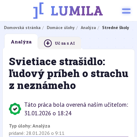
Domovská stránka
Domáce úlohy
Analýza
Stredné školy
+
Analýza
Uč sa s AI
Svietiace strašidlo:
ľudový príbeh o strachu
z neznámeho
Táto práca bola overená naším učiteľom:
31.01.2026 o 18:24
Typ úlohy:
Analýza
pridané: 28.01.2026 o 9:11