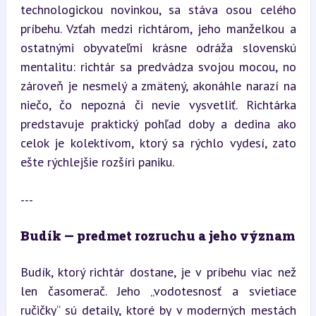
technologickou novinkou, sa stáva osou celého 
príbehu. Vzťah medzi richtárom, jeho manželkou a 
ostatnými obyvateľmi krásne odráža slovenskú 
mentalitu: richtár sa predvádza svojou mocou, no 
zároveň je nesmelý a zmätený, akonáhle narazí na 
niečo, čo nepozná či nevie vysvetliť. Richtárka 
predstavuje praktický pohľad doby a dedina ako 
celok je kolektívom, ktorý sa rýchlo vydesí, zato 
ešte rýchlejšie rozšíri paniku.
---
Budík — predmet rozruchu a jeho význam
Budík, ktorý richtár dostane, je v príbehu viac než 
len časomerač. Jeho „vodotesnosť a svietiace 
ručičky“ sú detaily, ktoré by v moderných mestách 