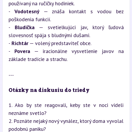
používaný na ručičky hodiniek.

- 
Vodotesný
 — znáša kontakt s vodou bez 
poškodenia funkcií.

- 
Bludička
 — svetielkujúci jav, ktorý ľudová 
slovesnosť spája s bludnými dušami.

- 
Richtár
 — volený predstaviteľ obce.

- 
Povera
 — iracionálne vysvetlenie javov na 
základe tradície a strachu.
---
Otázky na diskusiu do triedy
1. Ako by ste reagovali, keby ste v noci videli 
neznáme svetlo?

2. Poznáte nejaký nový vynález, ktorý doma vyvolal 
podobnú paniku?
