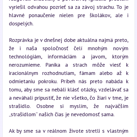
vyriešil odvahou pozrieť sa za závoj strachu. To je 
hlavné ponaučenie nielen pre školákov, ale i 
dospelých.
Rozprávka je v dnešnej dobe aktuálna najmä preto, 
že i naša spoločnosť čelí mnohým novým 
technológiám, informáciám a javom, ktorým 
nerozumieme. Panika a strach môže viesť k 
iracionálnym rozhodnutiam, fámam alebo až k 
odmietaniu pokroku. Príbeh nás preto nabáda k 
tomu, aby sme sa nebáli klásť otázky, vzdelávať sa 
a neváhali pripustiť, že nie všetko, čo žiari v tme, je 
strašidlo. Osobne si myslím, že najväčším 
„strašidlom“ našich čias je nevedomosť sama.
Ak by sme sa v reálnom živote stretli s vlastným 