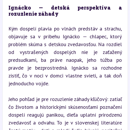
Ignácko — detská perspektíva a 
rozuzlenie záhady
Kým dospelí plavia po vlnách predstáv a strachu, 
objavuje sa v príbehu Ignácko — chlapec, ktorý 
problém skúma s detskou zvedavosťou. Na rozdiel 
od vystrašených dospelých nie je zaťažený 
predsudkami, ba práve naopak, jeho túžba po 
pravde je bezprostredná. Ignácko sa rozhodne 
zistiť, čo v noci v domci vlastne svieti, a tak doň 
jednoducho vojde.
Jeho pohľad je pre rozuzlenie záhady kľúčový: zatiaľ 
čo životom a historickými skúsenosťami poznačení 
dospelí reagujú panikou, dieťa uplatní prirodzenú 
zvedavosť a odvahu. To je v slovenskej literatúre 