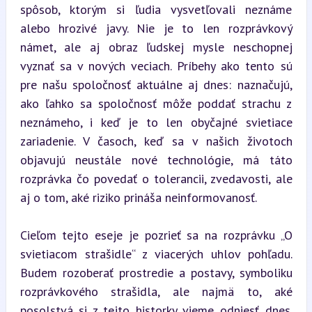
spôsob, ktorým si ľudia vysvetľovali neznáme 
alebo hrozivé javy. Nie je to len rozprávkový 
námet, ale aj obraz ľudskej mysle neschopnej 
vyznať sa v nových veciach. Príbehy ako tento sú 
pre našu spoločnosť aktuálne aj dnes: naznačujú, 
ako ľahko sa spoločnosť môže poddať strachu z 
neznámeho, i keď je to len obyčajné svietiace 
zariadenie. V časoch, keď sa v našich životoch 
objavujú neustále nové technológie, má táto 
rozprávka čo povedať o tolerancii, zvedavosti, ale 
aj o tom, aké riziko prináša neinformovanosť.
Cieľom tejto eseje je pozrieť sa na rozprávku „O 
svietiacom strašidle“ z viacerých uhlov pohľadu. 
Budem rozoberať prostredie a postavy, symboliku 
rozprávkového strašidla, ale najmä to, aké 
posolstvá si z tejto historky vieme odniesť dnes. 