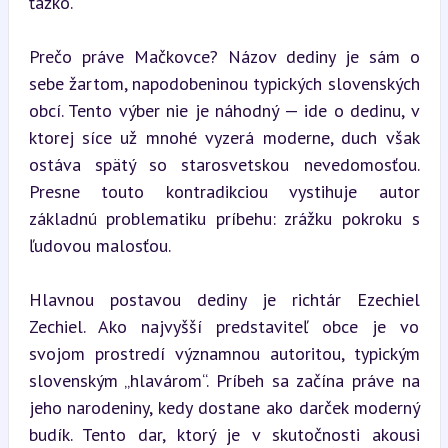
ťažko.
Prečo práve Mačkovce? Názov dediny je sám o 
sebe žartom, napodobeninou typických slovenských 
obcí. Tento výber nie je náhodný — ide o dedinu, v 
ktorej síce už mnohé vyzerá moderne, duch však 
ostáva spätý so starosvetskou nevedomosťou. 
Presne touto kontradikciou vystihuje autor 
základnú problematiku príbehu: zrážku pokroku s 
ľudovou malosťou.
Hlavnou postavou dediny je richtár Ezechiel 
Zechiel. Ako najvyšší predstaviteľ obce je vo 
svojom prostredí významnou autoritou, typickým 
slovenským „hlavárom“. Príbeh sa začína práve na 
jeho narodeniny, kedy dostane ako darček moderný 
budík. Tento dar, ktorý je v skutočnosti akousi 