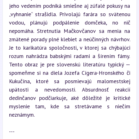
jeho vedením podniká smiešne aj zúfalé pokusy na 
„vyhnanie“ strašidla. Privolajú farára so svätenou 
vodou, plánujú podpálenie domčeka, no nič 
nepomáha. Stretnutia Mačkovčanov sa menia na 
zmätené porady plné klebiet a neúčinných návrhov. 
Je to karikatúra spoločnosti, v ktorej sa chýbajúci 
rozum nahrádza babskými radami a šírením fámy. 
Tento obraz je pre slovenskú literatúru typický — 
spomeňme si na diela Jozefa Cígera-Hronského či 
Kukučína, ktoré sa posmievajú malomestskej 
upätosti a nevedomosti. Absurdnosť reakcií 
dedinčanov podčiarkuje, aké dôležité je kritické 
myslenie tam, kde sa stretávame s niečím 
neznámym.
---