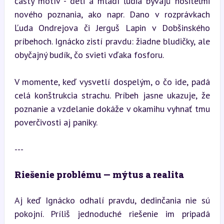
častý motív - deti a mladí ľudia bývajú nositeľmi 
nového poznania, ako napr. Dano v rozprávkach 
Ľuda Ondrejova či Jerguš Lapin v Dobšinského 
príbehoch. Ignácko zistí pravdu: žiadne bludičky, ale 
obyčajný budík, čo svieti vďaka fosforu.
V momente, keď vysvetlí dospelým, o čo ide, padá 
celá konštrukcia strachu. Príbeh jasne ukazuje, že 
poznanie a vzdelanie dokáže v okamihu vyhnať tmu 
poverčivosti aj paniky.
---
Riešenie problému — mýtus a realita
Aj keď Ignácko odhalí pravdu, dedinčania nie sú 
pokojní. Príliš jednoduché riešenie im pripadá 