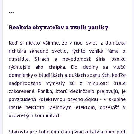
---
Reakcia obyvateľov a vznik paniky
Keď si niekto všimne, že v noci svieti z domčeka 
richtára záhadné svetlo, rýchlo vzniká fáma o 
strašidle. Strach a nevedomosť šíria paniku 
rýchlejšie ako chrípka. Do dediny sa vlečú 
domnienky o bludičkách a dušiach zosnulých, keďže 
nadprirodzené výmysly sú z minulosti stále 
zakorenené. Panika, ktorú dedinčania prejavujú, je 
povzbudená kolektívnou psychológiou - v skupine 
rastie neistota lavínovým efektom, obzvlášť v 
uzavretých komunitách.
Starosta je z toho čím ďalej viac zúfalý a obec pod 