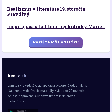
Realizmus v literatúre 19. storočia:
Pravdivý...
Inšpirujúca sila literárnej hrdinky Márie...
NAPÍŠ ZA MŇA ANALÝZU
lumila.sk
Lumila.sk je vzdelávacia aplikácia vytvorená odborníkmi.
Nájdete tu vzdelávacie materiály z viac ako 20 rôznych
oblastí, pripravené skúseným tímom inžinierov a
pedagógov.