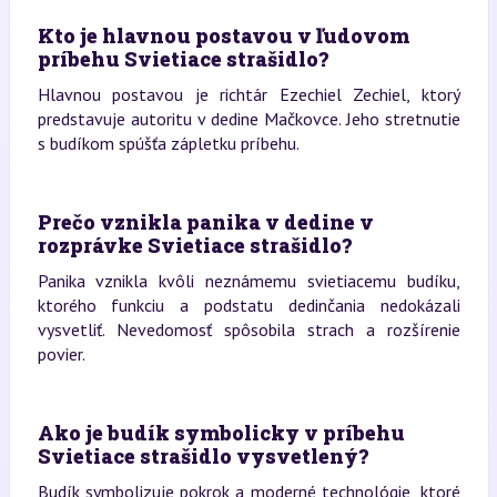
Kto je hlavnou postavou v ľudovom
príbehu Svietiace strašidlo?
Hlavnou postavou je richtár Ezechiel Zechiel, ktorý
predstavuje autoritu v dedine Mačkovce. Jeho stretnutie
s budíkom spúšťa zápletku príbehu.
Prečo vznikla panika v dedine v
rozprávke Svietiace strašidlo?
Panika vznikla kvôli neznámemu svietiacemu budíku,
ktorého funkciu a podstatu dedinčania nedokázali
vysvetliť. Nevedomosť spôsobila strach a rozšírenie
povier.
Ako je budík symbolicky v príbehu
Svietiace strašidlo vysvetlený?
Budík symbolizuje pokrok a moderné technológie, ktoré